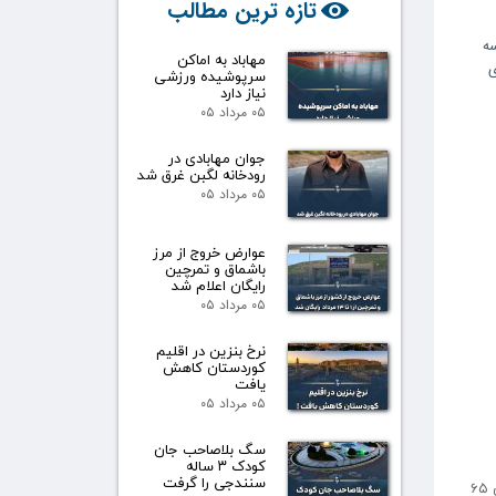
تازه ترین مطالب
ه
مهاباد به اماکن
ی
سرپوشیده ورزشی
نیاز دارد
۰۵ مرداد ۰۵
جوان مهابادی در
رودخانه لگبن غرق شد
۰۵ مرداد ۰۵
عوارض خروج از مرز
باشماق و تمرچین
رایگان اعلام شد
۰۵ مرداد ۰۵
نرخ بنزین در اقلیم
کوردستان کاهش
یافت
۰۵ مرداد ۰۵
سگ بلاصاحب جان
کودک ۳ ساله
سنندجی را گرفت
در جریان این سقوط راکب موتور سیکلت به دلیل شدت جراحات وارده ، در دم جان خود را از دست داده است . هویت فرد فوت شده ( رحیم بایزیدی ۶۵