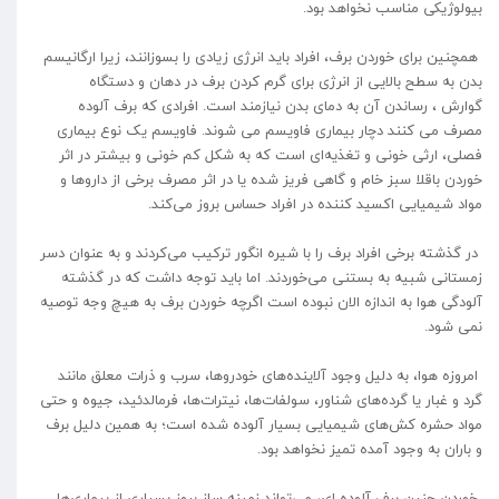
بیولوژیکی مناسب نخواهد بود.
همچنین برای خوردن برف، افراد باید انرژی زیادی را بسوزانند، زیرا ارگانیسم
بدن به سطح بالایی از انرژی برای گرم کردن برف در دهان و دستگاه
گوارش ، رساندن آن به دمای بدن نیازمند است. افرادی که برف آلوده
مصرف می کنند دچار بیماری فاویسم می شوند. فاویسم یک نوع بیماری
فصلی، ارثی خونی و تغذیه‌ای است که به شکل کم خونی و بیشتر در اثر
خوردن باقلا سبز خام و گاهی فریز شده یا در اثر مصرف برخی از دارو‌ها و
مواد شیمیایی اکسید کننده در افراد حساس بروز می‌کند.
در گذشته برخی افراد برف را با شیره انگور ترکیب می‌کردند و به عنوان دسر
زمستانی شبیه به بستنی می‌خوردند. اما باید توجه داشت که در گذشته
آلودگی هوا به اندازه الان نبوده است اگرچه خوردن برف به هیچ وجه توصیه
نمی شود.
امروزه هوا، به دلیل وجود آلاینده‌های خودروها، سرب و ذرات معلق مانند
گرد و غبار یا گرده‌های شناور، سولفات‌ها، نیترات‌ها، فرمالدئید، جیوه و حتی
مواد حشره کش‌های شیمیایی بسیار آلوده شده است؛ به همین دلیل برف
و باران به وجود آمده تمیز نخواهد بود.
خوردن چنین برف آلوده ای، می‌تواند زمینه ساز بروز بسیاری از بیماری‌ها