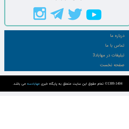
درباره ما
تماس با ما
تبلیغات در مهاباد3
صفحه نخست
1389-1404© تمام حقوق این سایت متعلق به پایگاه خبری
مهابادسه
می باشد.