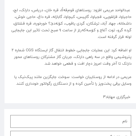
عبدالواحد مریمی افزود: روستا‌های قوم‌قەڵا، قره خان، دریاس، دارلک، لج،
حاجیاوا، قزلقوپی، قجیاوا، گاپیس، کیچاوا، گابازله، قره داغ، حاجی خوش،
داشخانه، جهاد آباد، ترشکان، گردی یاقوب، کۆنەدێ؟ خورخوره، قره قشلاق،
گرده گرو، توت آغاج و کۆسەکەرێز از ساعت ۹ صبح تحت تاثیر این جایجایی
لوله قرار گرفته است.
او اضافه کرد: این عملیات جابجایی خطوط انتقال گاز ایستگاه CGS شماره ۲
پتروشیمی واقع در سه راهی دارلک، جریان گاز مشترکان روستا‌های محور
دارلک تا آخر وقت امروز دچار افت و قطعی خواهد شد.
مریمی در ادامه از روستاییان خواست: سوخت جایگزین مانند پیک‌نیک یا
وسایل برقی پخت‌وپز را تأمین کرده و از دستگاری رگولاتور خودداری کنند.
خبرگزاری مهاباد۳