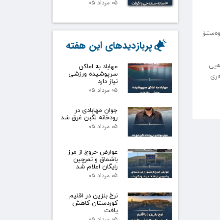
۰۵ مرداد ۰۵
وەستۆ
پربازدیدهای این هفته
۱۳۹)، لۆڕستان(۱۳۹۶)، فەننی پیشەیی
مهاباد به اماکن
سرپوشیده ورزشی
نەری
نیاز دارد
۰۵ مرداد ۰۵
جوان مهابادی در
رودخانه لگبن غرق شد
۰۵ مرداد ۰۵
عوارض خروج از مرز
باشماق و تمرچین
رایگان اعلام شد
۰۵ مرداد ۰۵
نرخ بنزین در اقلیم
کوردستان کاهش
یافت
۰۵ مرداد ۰۵