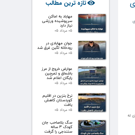
ی
تازه ترین مطالب
مهاباد به اماکن
سرپوشیده ورزشی
ی
نیاز دارد
۰۵ مرداد ۰۵
جوان مهابادی در
رودخانه لگبن غرق شد
۰۵ مرداد ۰۵
عوارض خروج از مرز
باشماق و تمرچین
رایگان اعلام شد
۰۵ مرداد ۰۵
نرخ بنزین در اقلیم
کوردستان کاهش
یافت
۰۵ مرداد ۰۵
 ۲۰ی بەفرانباری ۱۴۰۲ کۆچی هەتاوی لە
سگ بلاصاحب جان
کودک ۳ ساله
سنندجی را گرفت