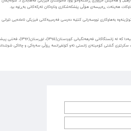
رهێڵ و هەمیش حزووری ڕاستەوخۆ بوو، مامۆستای فیزیکی مەهابادی د. سولەیمان
اوکات هەیئەت ڕەییسەی هۆڵی پێشکەشکاری وتارەکان ئەرکەکانی بەڕێوە برد.
وێژینەوە بەهاوکاری نووسەرانی کتێبە دەرسی فەرمییەکانی فیزیکی ئامادەیی ئێرانی 
شایانی ئاماژەیە، لە چوار کۆنفڕانسی پێشووی ئەو ڕووداوە میللیەدا کە لە زانستگاکانی فەرهەنگیانی کوردستان(۵
، دکتور ڕەسووڵی وەک سکرتێری گشتی کۆمیتەی زانستی ئەو کۆنفڕانسە ڕۆڵی سەرەکی و چالاکی شوێندا