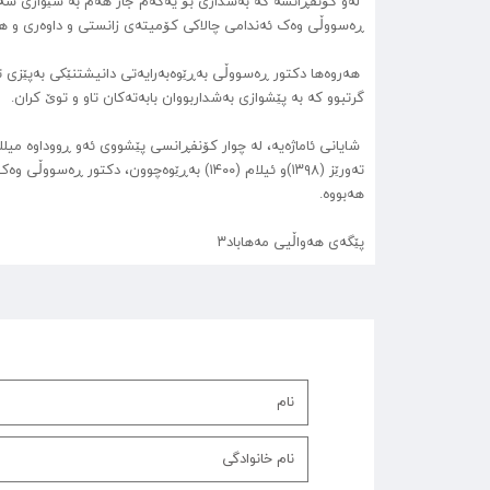
لەو کۆنفڕانسە کە بەشداری بۆ یەکەم جار هەم بە شێوازی سە
ڕەسووڵی وەک ئەندامی چالاکی کۆمیتەی زانستی و داوەری و ه
هەروەها دکتور ڕەسووڵی بەڕێوەبەرایەتی دانیشتنێکی بەپێزی ت
گرتبوو کە بە پێشوازی بەشداربووان بابەتەکان تاو و توێ کران.
تەورێز (۱۳۹۸)و ئیلام (۱۴۰۰) بەڕێوەچوون
هەبووە.
پێگەی هەواڵیی مەهاباد۳