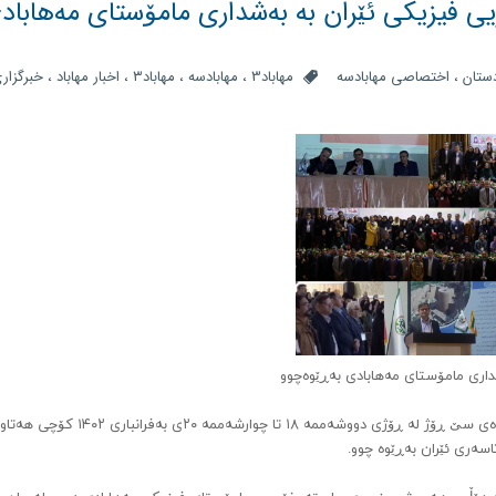
ی فیزیکی ئێران بە بەشداری مامۆستای مەهاباد
ستان
،
اختصاصی مهابادسه
مهاباد3
،
مهابادسه
،
مهاباد۳
،
اخبار مهاباد
،
خبرگزار
داری مامۆستای مەهابادی بەڕێوەچوو
بیست و یەکەمین کۆنفڕانسی فێرکاریی فیزیکی ئێران بۆ ماوەەی سێ ڕۆژ لە ڕۆژی دووشەممە ۱۸ تا چوارشەممە
سەری ئێران بەڕێوە چوو.