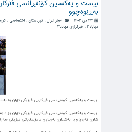
بیست و یەکەمین کۆنفڕانسی فێرکاری
بەڕێوەچوو
۲۳ دی ۱۴۰۲
اخبار ایران
،
کوردستان
،
اختصاصی
،
کورد
مهاباد3
،
خبرگزاری مهاباد۳
‍ بیست و یەکەمین کۆنفڕانسی فێرکاریی فیزیکی ئێران بە بەش
شاری کەرەج و بە بەشداری بەربڵاوی مامۆستایانی فیزیکی سەرتا