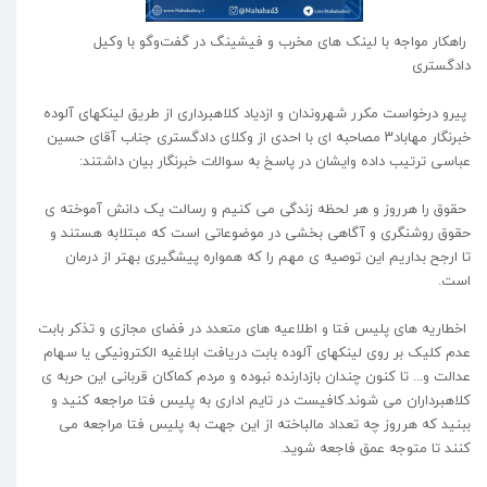
‍ راهکار مواجه با لینک های مخرب و فیشینگ در گفت‌وگو با وکیل
دادگستری
پیرو درخواست مکرر شهروندان و ازدیاد کلاهبرداری از طریق لینکهای آلوده
خبرنگار مهاباد۳ مصاحبه ای با احدی از وکلای دادگستری جناب آقای حسین
عباسی ترتیب داده وایشان در پاسخ به سوالات خبرنگار بیان داشتند:
حقوق را هرروز و هر لحظه زندگی می کنیم و رسالت یک دانش آموخته ی
حقوق روشنگری و آگاهی بخشی در موضوعاتی است که مبتلابه هستند و
تا ارجح بداریم این توصیه ی مهم را که همواره پیشگیری بهتر از درمان
است.
اخطاریه های پلیس فتا و اطلاعیه های متعدد در فضای مجازی و تذکر بابت
عدم کلیک بر روی لینکهای آلوده بابت دریافت ابلاغیه الکترونیکی یا سهام
عدالت و... تا کنون چندان بازدارنده نبوده و مردم کماکان قربانی این حربه ی
کلاهبرداران می شوند.کافیست در تایم اداری به پلیس فتا مراجعه کنید و
ببنید که هرروز چه تعداد مالباخته از این جهت به پلیس فتا مراجعه می
کنند تا متوجه عمق فاجعه شوید.