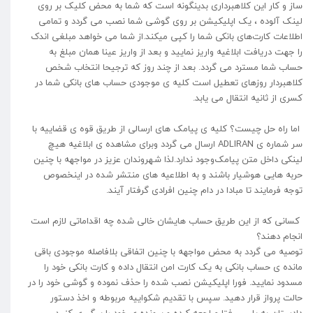
ساز و کار این کلاهبرداری بدینگونه است که شما به محض کلیک بر روی
لینک آلوده ، یک اپلیکیشن بر روی گوشی شما نصب می گردد و تمامی
اطلاعات کارت‌های بانکی شما را کپی میکند.از شما می خواهد مبلغی اندک
را جهت دریافت ابلاغیه واریز نمایید و بعد از واریز عینا همان مبلغ به
حساب شما مسترد می گردد. بعد از چند روز که ترجیحا انتخاب شخص
کلاهبردار روزهای تعطیل است کلیه ی موجودی حساب های بانکی شما در
کسری از ثانیه انتقال می یابد.
اما راه حل چیست؟ کلیه ی پیامک های ارسالی از طریق قوه ی قضاییه با
سر شماره ی ADLIRAN ارسال می گردد و‌برای مشاهده ی ابلاغیه هیچ
لینکی داخل متن پیامک‌وجود ندارد.لذا شهروندان عزیز در مواجهه با چنین
حربه هایی هوشیار باشند و به اطلاعیه های منتشر شده در اینخصوص
توجه فرمایند تا مبادا در دام چنین افرادی گرفتار آیند.
کسانی که از این طریق حساب هایشان خالی شده چه اقداماتی لازم است
انجام دهند؟
توصیه می گردد به محض مواجهه با چنین اتفاقی بلافاصله موجودی باقی
مانده ی حساب بانکی به یک کارت امن انتقال داده و کارت بانکی خود را
مسدود نمایید. فورا اپلیکیشن نصب شده را حذف نموده و گوشی خود را در
حالت پرواز قرار دهید. سپس با تقدیم شکواییه مربوطه و اخذ دستور
دادستان به پلیس فتا مراجعه کرده و پرونده ی خود را پیگیری کنید.