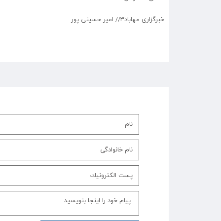
خبرگزاری مهاباد۳// امير حسینی پور