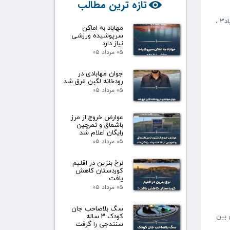
تازه ترین مطالب
د3
،
مهاباد به اماکن
سرپوشیده ورزشی
نیاز دارد
۰۵ مرداد ۰۵
جوان مهابادی در
رودخانه لگبن غرق شد
۰۵ مرداد ۰۵
عوارض خروج از مرز
باشماق و تمرچین
رایگان اعلام شد
۰۵ مرداد ۰۵
نرخ بنزین در اقلیم
کوردستان کاهش
یافت
۰۵ مرداد ۰۵
سگ بلاصاحب جان
کودک ۳ ساله
 بین
سنندجی را گرفت