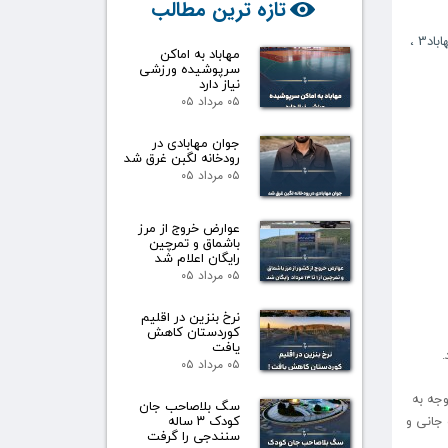
تازه ترین مطالب
اباد3
،
مهاباد به اماکن
سرپوشیده ورزشی
نیاز دارد
۰۵ مرداد ۰۵
جوان مهابادی در
رودخانه لگبن غرق شد
۰۵ مرداد ۰۵
عوارض خروج از مرز
باشماق و تمرچین
رایگان اعلام شد
۰۵ مرداد ۰۵
نرخ بنزین در اقلیم
کوردستان کاهش
یافت
.
۰۵ مرداد ۰۵
وجه به
سگ بلاصاحب جان
 جانی و
کودک ۳ ساله
سنندجی را گرفت