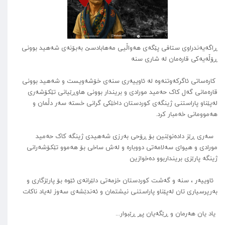
ڕاگەیەندراوی ستافی پێگەی هەواڵیی مەهابادسێ بەبۆنەی شەهید بوونی
ڕۆڵەیەکی قارەمان لە شاری سنە
کارەساتی ئاگرکەوتنەوە لە ئاوییەری سنەی خۆشەویست و شەهید بوونی
قارەمانی گەل کاک حەمید مورادی و بریندار بوونی هاوڕێیانی تێکۆشەری
لەپێناو پاراستنی ژینگەی کوردستان داخێکی گرانی خستە سەر دڵمان و
هەموومانی خەمبار کرد.
سەری ڕێز دادەنوێنین بۆ ڕۆحی بەرزی شەهیدی ژینگە کاک حەمید
مورادی و هیوای سەلامەتی دووبارە و لەش ساخی بۆ هەموو تێکۆشەرانی
ژینگە پارێزی برینداربوو دەخوازین
ئاوییەر ، سنە و گەشت کوردستان خزمەتی دلێرانەی ئێوە بۆ پارێزگاری و
بەرپرسیاری تان لەپێناو پاراستنی نیشتمان و ئەندێشەی سەوز لەیاد ناکات
یاد یان هەرمان و ڕێگەیان پڕ ڕێبوار...