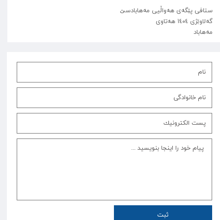
ستافی پێگەی هەواڵیی مەهابادسێ
گەلاوێژی ١٤٠٤ هەتاوی
مەهاباد
ثبت