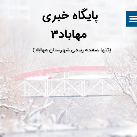
پ
ایگاه خبری
مهاباد۳
​(تنها صفحه رسمی شهرستان مهاباد)