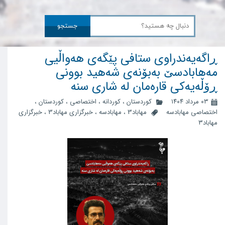
جستجو
ڕاگەیەندراوی ستافی پێگەی هەواڵیی
مەهابادسێ بەبۆنەی شەهید بوونی
ڕۆڵەیەکی قارەمان لە شاری سنە
۰۳ مرداد ۱۴۰۴
کوردستان
،
کوردانه
،
اختصاصی
،
کوردستان
،
اختصاصی مهابادسه
مهاباد3
،
مهابادسه
،
خبرگزاری مهاباد3
،
خبرگزاری
مهاباد۳