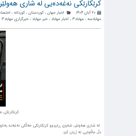
کرێکارێکی نەغەدەیی لە شاری هەولێر
۲۰ آبان ۱۴۰۴
اخبار جهان
،
کوردستان
،
کوردانه
،
اختصا
مهابادسه
،
مهاباد۳
،
اخبار مهاباد
،
خبر مهاباد
،
خبرگزاری مهاباد3
،
کرێکارێکی ن
دڵ ماڵاوایی لە ژیان کرد.