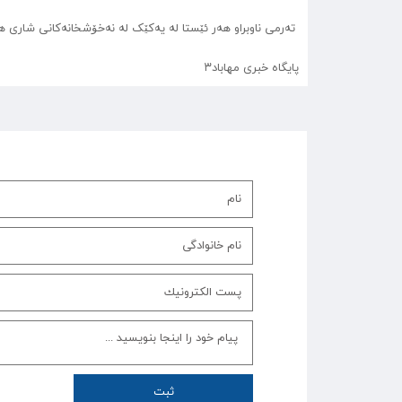
تەرمی ناوبراو هەر ئێستا لە یەکێک لە نەخۆشخانەکانی شاری هە
پایگاه خبری مهاباد۳
ثبت