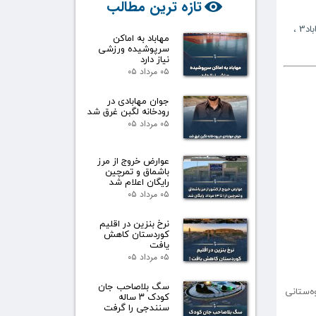
تازه ترین مطالب
اد3
،
مهاباد به اماکن
سرپوشیده ورزشی
نیاز دارد
۰۵ مرداد ۰۵
جوان مهابادی در
رودخانه لگبن غرق شد
۰۵ مرداد ۰۵
عوارض خروج از مرز
باشماق و تمرچین
رایگان اعلام شد
۰۵ مرداد ۰۵
نرخ بنزین در اقلیم
کوردستان کاهش
یافت
۰۵ مرداد ۰۵
سگ بلاصاحب جان
بوو بەهۆی وەستانی
کودک ۳ ساله
سنندجی را گرفت