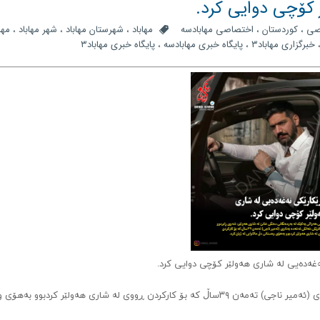
 کۆچی دوایی کرد.
صی
،
کوردستان
،
اختصاصی مهابادسه
مهاباد
،
شهرستان مهاباد
،
شهر مهاباد
،
مهاب
خبرگزاری مهاباد۳
،
پایگاه خبری مهابادسه
،
پایگاه خبری مهاباد۳
ەغەدەیی لە شاری هەولێر کۆچی دوایی کرد.
لە شاری هەولێر، شەوی ڕابردوو کرێکارێکی خەڵکی نەغەدە بەناوی (ئەمیر ناجی) تەمەن ٣٩ساڵ کە بۆ کارکردن ڕووی لە شاری هەولێر کرد