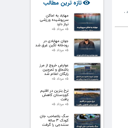
تازه ترین مطالب
د
،
مهاباد به اماکن
سرپوشیده ورزشی
نیاز دارد
۰۵ مرداد ۰۵
جوان مهابادی در
رودخانه لگبن غرق شد
۰۵ مرداد ۰۵
عوارض خروج از مرز
باشماق و تمرچین
رایگان اعلام شد
۰۵ مرداد ۰۵
نرخ بنزین در اقلیم
کوردستان کاهش
یافت
۰۵ مرداد ۰۵
سگ بلاصاحب جان
کودک ۳ ساله
سنندجی را گرفت