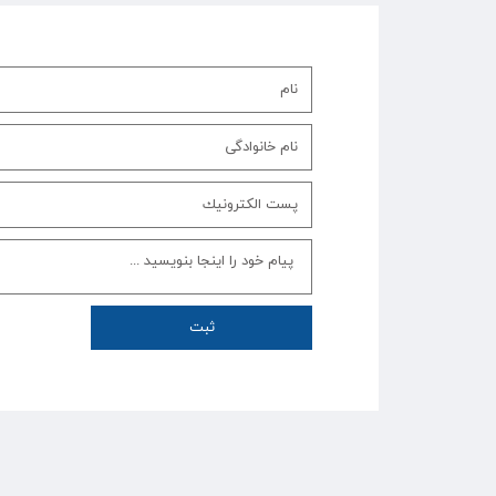
پێگەی هەواڵیی مەهاباد۳
ثبت