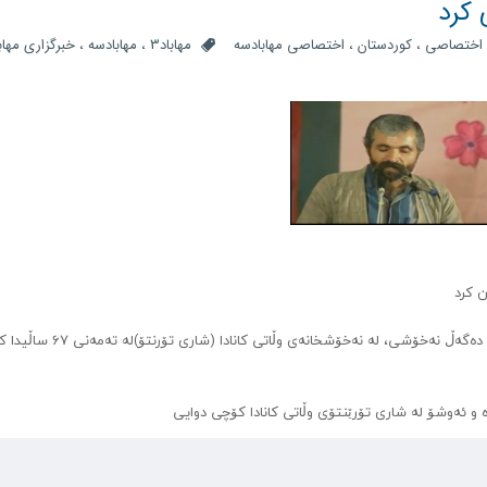
 کرد
اختصاصی
،
کوردستان
،
اختصاصی مهابادسه
مهاباد3
،
مهابادسه
،
خبرگزاری مهابا
ن کرد
عەلی زەندی هونه‌رمه‌ندی گۆرانیبێژ, پاش ماوەیەک بەربەرەکانی دەگەڵ نەخۆشی، له نەخۆشخانەی وڵا