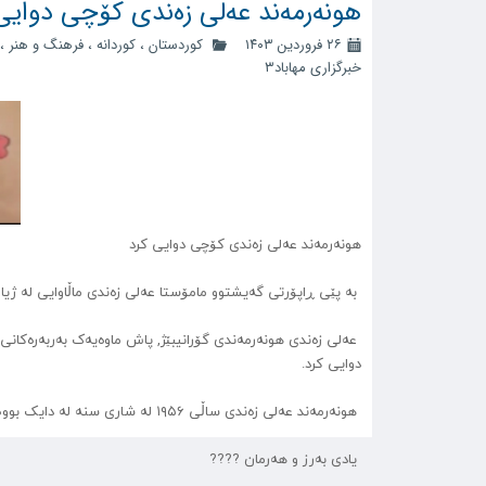
هونەرمەند عەلی زەندی کۆچی دوایی
۲۶ فروردین ۱۴۰۳
کوردستان
،
کوردانه
،
فرهنگ و هنر
،
خبرگزاری مهاباد۳
هونەرمەند عەلی زەندی کۆچی دوایی کرد
بە پێی ڕاپۆرتی گەیشتوو مامۆستا عەلی زەندی ماڵاوایی لە ژیا
دوایی کرد.
هونەرمەند عەلی زەندی ساڵی ۱۹۵۶ لە شاری سنە له دایک بووه و ئه‌وشۆ له شاری تۆرێنتۆی وڵاتی کانادا کۆچی دوایی
یادی بەرز و هەرمان ????