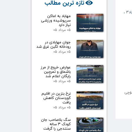
تازه ترین مطالب
د3
،
مهاباد به اماکن
سرپوشیده ورزشی
نیاز دارد
۰۵ مرداد ۰۵
جوان مهابادی در
رودخانه لگبن غرق شد
۰۵ مرداد ۰۵
عوارض خروج از مرز
باشماق و تمرچین
رایگان اعلام شد
۰۵ مرداد ۰۵
تی کانادا (شاری تۆرنتۆ)لە ته‌مه‌نی ۶۷ ساڵیدا کۆچی
نرخ بنزین در اقلیم
کوردستان کاهش
یافت
۰۵ مرداد ۰۵
سگ بلاصاحب جان
کودک ۳ ساله
سنندجی را گرفت