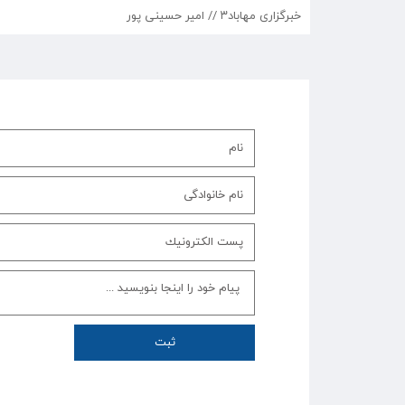
خبرگزاری مهاباد۳ // امیر حسینی پور
ثبت