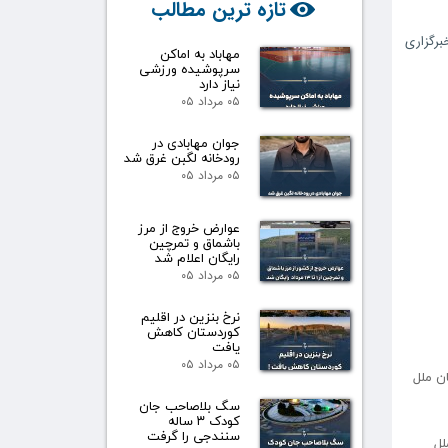
تازه ترین مطالب
برگزاری
مهاباد به اماکن
سرپوشیده ورزشی
نیاز دارد
۰۵ مرداد ۰۵
جوان مهابادی در
رودخانه لگبن غرق شد
۰۵ مرداد ۰۵
عوارض خروج از مرز
باشماق و تمرچین
رایگان اعلام شد
۰۵ مرداد ۰۵
نرخ بنزین در اقلیم
کوردستان کاهش
یافت
۰۵ مرداد ۰۵
ن ملل
سگ بلاصاحب جان
کودک ۳ ساله
سنندجی را گرفت
مان ملل