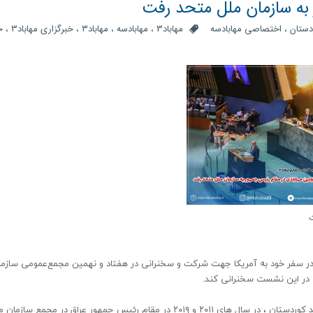
 به سازمان ملل متحد رفت
دستان
،
اختصاصی مهابادسه
مهاباد3
،
مهابادسه
،
مهاباد۳
،
خبرگزاری مهاباد3
،
خ
ت
ر سفر خود به آمریکا جهت شرکت و سخنرانی در هفتاد و نهمین مجمع‌عمومی سازما
پیشتر نیز جلال طالبانی و برهم صالح به عنوان دو شخص متولد کوردستان ، در سال های ۲۰۱۱ و ۲۰۱۹ در مقام رئیس جمهور عراق در مجمع ساز