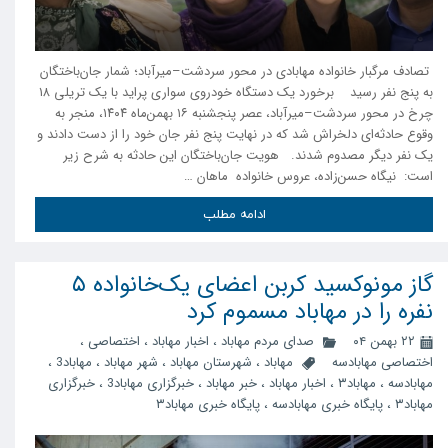
تصادف مرگبار خانواده مهابادی در محور سردشت–میرآباد؛ شمار جان‌باختگان
به پنج نفر رسید برخورد یک دستگاه خودروی سواری پراید با یک تریلی ۱۸
چرخ در محور سردشت–میرآباد، عصر پنجشنبه ۱۶ بهمن‌ماه ۱۴۰۴، منجر به
وقوع حادثه‌ای دلخراش شد که در نهایت پنج نفر جان خود را از دست دادند و
یک نفر دیگر مصدوم شدند. هویت جان‌باختگان این حادثه به شرح زیر
است: نیگاه حسن‌زاده، عروس خانواده ماهان …
ادامه مطلب
گاز مونوکسید کربن اعضای یک‌خانواده ۵
نفره را در مهاباد مسموم کرد
۲۲ بهمن ۰۴
صدای مردم مهاباد
،
اخبار مهاباد
،
اختصاصی
،
اختصاصی مهابادسه
مهاباد
،
شهرستان مهاباد
،
شهر مهاباد
،
مهاباد3
،
مهابادسه
،
مهاباد۳
،
اخبار مهاباد
،
خبر مهاباد
،
خبرگزاری مهاباد3
،
خبرگزاری
مهاباد۳
،
پایگاه خبری مهابادسه
،
پایگاه خبری مهاباد۳