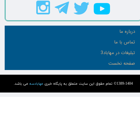
درباره ما
تماس با ما
تبلیغات در مهاباد3
صفحه نخست
1389-1404© تمام حقوق این سایت متعلق به پایگاه خبری
مهابادسه
می باشد.