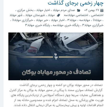
چهار زخمی برجای گذاشت
۲۷ بهمن ۰۴
صدای مردم مهاباد
،
اخبار مهاباد
،
بخش مرکزی
،
اختصاصی
،
اختصاصی مهابادسه
مهاباد
،
شهرستان مهاباد
،
شهر مهاباد
،
مهاباد3
،
مهابادسه
،
مهاباد۳
،
اخبار مهاباد
،
خبر مهاباد
،
خبرگزاری مهاباد3
،
خبرگزاری مهاباد۳
،
پایگاه خبری مهابادسه
،
پایگاه خبری مهاباد۳
تصادف در محور مهاباد بوکان دو کشته و چهار زخمی برجای گذاشت
گزارش تصادف سواری سمند با پیکان در محور مهاباد به بوکان به مرکز کنترل
و هماهنگی عملیات سریعا چهار دستگاه آمبولانس از نزدیک‌ترین پایگاه های
فوریت های پزشکی به محل تصادف اعزام شده و مصدومین حادثه بعد از
انجام اقدامات اولیه و پیش بیمارستانی به مراکز درمانی انتقال داده شدند.