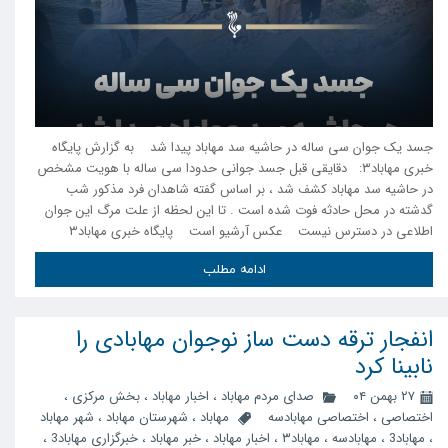
جسد یک جوان سی ساله در حاشیه سد مهاباد پیدا شد به گزارش پایگاه
خبری مهاباد۳: دقایقی قبل جسد جوانی حدودا سی ساله با هویت مشخص
در حاشیه سد مهاباد کشف شد ، بر اساس گفته شاهدان فرد مذکور شب
گدشته در محل حادثه فوت شده است . تا این لحظه از علت مرگ این جوان
اطلاعی در دسترس نیست عکس آرشیو است پایگاه خبری مهاباد۳
ادامه مطلب
انفجار ترقه دست ساز نوجوان مهابادی را
نابینا کرد
۲۷ بهمن ۰۴
صدای مردم مهاباد
،
اخبار مهاباد
،
بخش مرکزی
،
اختصاصی
،
اختصاصی مهابادسه
مهاباد
،
شهرستان مهاباد
،
شهر مهاباد
،
مهاباد3
،
مهابادسه
،
مهاباد۳
،
اخبار مهاباد
،
خبر مهاباد
،
خبرگزاری مهاباد3
،