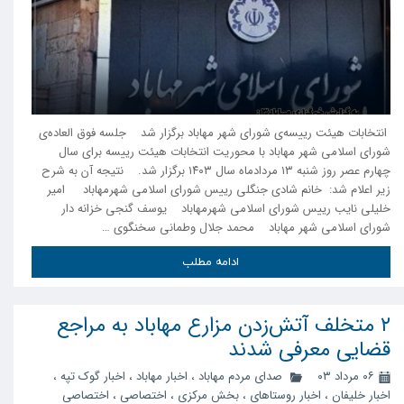
انتخابات هیئت رییسەی شورای شهر مهاباد برگزار شد جلسه فوق العادەی
شورای اسلامی شهر مهاباد با محوریت انتخابات هیئت رییسە برای سال
چهارم عصر روز شنبه ١٣ مردادماه سال ۱۴۰٣ برگزار شد. نتیجە آن بە شرح
زیر اعلام شد: خانم شادی جنگلی رییس شورای اسلامی شهرمهاباد امیر
خلیلی نایب رییس شورای اسلامی شهرمهاباد یوسف گنجی خزانه دار
شورای اسلامی شهر مهاباد محمد جلال وطمانی سخنگوی …
ادامه مطلب
۲ متخلف آتش‌زدن مزارع مهاباد به مراجع
قضایی معرفی شدند
۰۶ مرداد ۰۳
صدای مردم مهاباد
،
اخبار مهاباد
،
اخبار گوک تپه
،
اخبار خلیفان
،
اخبار روستاهای
،
بخش مرکزی
،
اختصاصی
،
اختصاصی