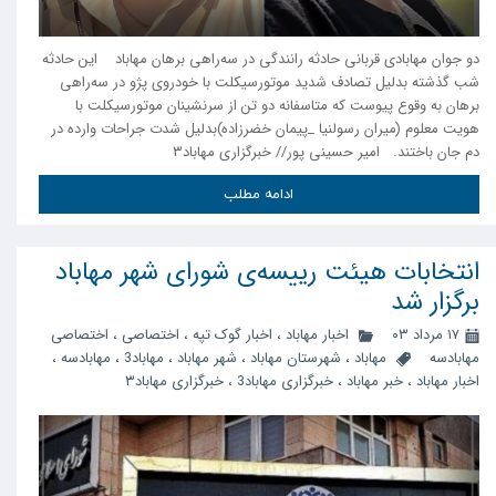
دو جوان مهابادی قربانی حادثه رانندگی در سه‌راهی برهان مهاباد این حادثه
شب گذشته بدلیل تصادف شدید موتورسیکلت با خودروی پژو در سه‌راهی
برهان به وقوع پیوست که متاسفانه دو تن از سرنشینان موتورسیکلت با
هویت معلوم (میران رسولنیا _پیمان خضرزاده)بدلیل شدت جراحات وارده در
دم جان باختند. امیر حسینی پور// خبرگزاری مهاباد۳
ادامه مطلب
انتخابات هیئت رییسەی شورای شهر مهاباد
برگزار شد
۱۷ مرداد ۰۳
اخبار مهاباد
،
اخبار گوک تپه
،
اختصاصی
،
اختصاصی
مهابادسه
مهاباد
،
شهرستان مهاباد
،
شهر مهاباد
،
مهاباد3
،
مهابادسه
،
اخبار مهاباد
،
خبر مهاباد
،
خبرگزاری مهاباد3
،
خبرگزاری مهاباد۳