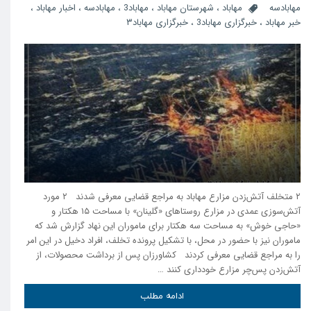
مهابادسه
مهاباد
،
شهرستان مهاباد
،
مهاباد3
،
مهابادسه
،
اخبار مهاباد
،
خبر مهاباد
،
خبرگزاری مهاباد3
،
خبرگزاری مهاباد۳
۲ متخلف آتش‌زدن مزارع مهاباد به مراجع قضایی معرفی شدند ۲ مورد
آتش‌سوزی عمدی در مزارع روستا‌های «گلینان» با مساحت ۱۵ هکتار و
«حاجی خوش» به مساحت سه هکتار برای ماموران این نهاد گزارش شد که
ماموران نیز با حضور در محل، با تشکیل پرونده تخلف، افراد دخیل در این امر
را به مراجع قضایی معرفی کردند کشاورزان پس از برداشت محصولات، از
آتش‌زدن پس‌چر مزارع خودداری کنند …
ادامه مطلب