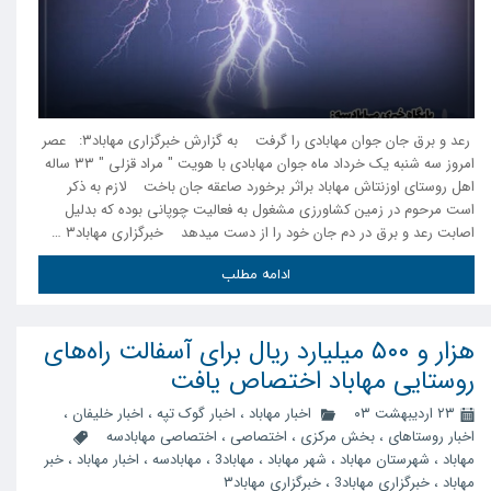
رعد و برق جان جوان مهابادی را گرفت به گزارش خبرگزاری مهاباد۳: عصر
امروز سه شنبه یک خرداد ماه جوان مهابادی با هویت " مراد قزلی " ۳۳ ساله
اهل روستای اوزنتاش مهاباد براثر برخورد صاعقه جان باخت لازم به ذکر
است مرحوم در زمین کشاورزی مشغول به فعالیت چوپانی بوده که بدلیل
اصابت رعد و برق در دم جان خود را از دست میدهد خبرگزاری مهاباد۳ …
ادامه مطلب
هزار و ۵۰۰ میلیارد ریال برای آسفالت راه‌های
روستایی مهاباد اختصاص یافت
۲۳ اردیبهشت ۰۳
اخبار مهاباد
،
اخبار گوک تپه
،
اخبار خلیفان
،
اخبار روستاهای
،
بخش مرکزی
،
اختصاصی
،
اختصاصی مهابادسه
مهاباد
،
شهرستان مهاباد
،
شهر مهاباد
،
مهاباد3
،
مهابادسه
،
اخبار مهاباد
،
خبر
مهاباد
،
خبرگزاری مهاباد3
،
خبرگزاری مهاباد۳