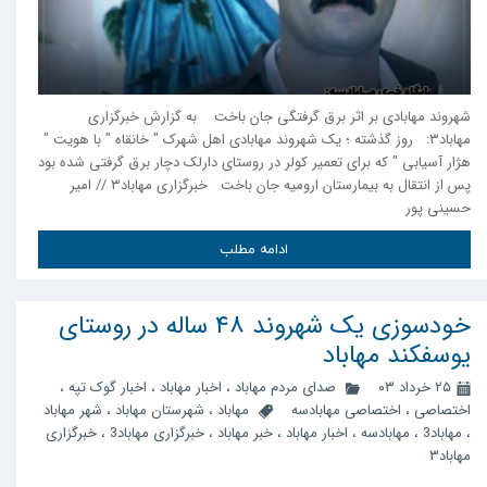
شهروند مهابادی بر اثر برق گرفتگی جان باخت به گزارش خبرگزاری
مهاباد۳: روز گذشته ؛ یک شهروند مهابادی اهل شهرک " خانقاه " با هویت "
هژار آسیابی " که برای تعمیر کولر در روستای دارلک دچار برق گرفتی شده بود
پس از انتقال به بیمارستان ارومیه جان باخت خبرگزاری مهاباد۳ // امیر
حسینی پور
ادامه مطلب
خودسوزی یک شهروند ۴۸ ساله در روستای
یوسفکند مهاباد
۲۵ خرداد ۰۳
صدای مردم مهاباد
،
اخبار مهاباد
،
اخبار گوک تپه
،
اختصاصی
،
اختصاصی مهابادسه
مهاباد
،
شهرستان مهاباد
،
شهر مهاباد
،
مهاباد3
،
مهابادسه
،
اخبار مهاباد
،
خبر مهاباد
،
خبرگزاری مهاباد3
،
خبرگزاری
مهاباد۳