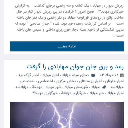
ریزش دیوار در مهاباد ؛ یک کشته و سه زخمی برجای گذاشت به گزارش
خبرگزاری مهاباد۳: صبح امروز ۶ خرادماه در پی ریزش دیوار انبارِ در حال
ساخت واقع در روستای قوزلوجه مهاباد دو نفر زخمی و یک نفر جان باخته
است بر اساس گزارشات رسیده فرد فوت شده " جلال صالحی " بوده که
درپی شکستگی از ناحیه سینه دچار خون‌ریزی داخلی و سپس جان باخته
است …
ادامه مطلب
رعد و برق جان جوان مهابادی را گرفت
۰۲ خرداد ۰۳
صدای مردم مهاباد
،
اخبار مهاباد
،
اخبار گوک تپه
،
اخبار خلیفان
،
اخبار روستاهای
،
بخش مرکزی
،
اختصاصی
،
اختصاصی
مهابادسه
مهاباد
،
شهرستان مهاباد
،
شهر مهاباد
،
مهاباد3
،
مهابادسه
،
اخبار مهاباد
،
خبر مهاباد
،
خبرگزاری مهاباد3
،
خبرگزاری مهاباد۳