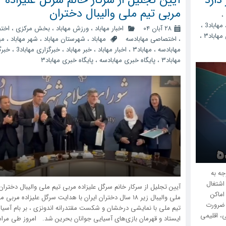
مربی تیم ملی والیبال دختران
،
مهاباد3
،
۲۸ آبان ۰۴
اخبار مهاباد
،
ورزش مهاباد
،
بخش مرکزی
،
اخت
مهاباد۳
،
،
اختصاصی مهابادسه
مهاباد
،
شهرستان مهاباد
،
شهر مهاباد
،
مها
مهابادسه
،
مهاباد۳
،
اخبار مهاباد
،
خبر مهاباد
،
خبرگزاری مهاباد3
،
خبرگ
مهاباد۳
،
پایگاه خبری مهابادسه
،
پایگاه خبری مهاباد۳
جه به
اشتغال
آیین تجلیل از سرکار خانم سرگل علیزاده مربی تیم ملی والیبال دختر
اماکن
ملی والیبال زیر ۱۸ سال دختران ایران با هدایت سرگل علیزاده مربی 
 ضرورت
تیم ملی با نمایشی درخشان و شکست مقتدرانه اندونزی ، بر بام آسیا
، اقلیمی
ایستاد و قهرمان بازی‌های آسیایی جوانان بحرین شد. امروز طی مر