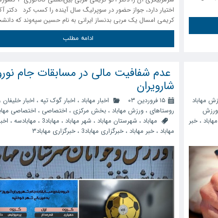
اختیار دارد، جواز حضور در سوپرلیگ سال آینده را کسب کرد دکتر آک
کریمی امسال یک مربی بدنساز ایرانی به نام حسین سپه‌وند که دانش
ادامه مطلب
‍ عدم شفافیت مالی در مسابقات جام نورو
شارویران
ش مهاباد
۱۵ فروردین ۰۳
اخبار مهاباد
،
اخبار گوک تپه
،
اخبار خلیفان
،
ورزش
روستاهای
،
ورزش مهاباد
،
بخش مرکزی
،
اختصاصی
،
اختصاصی مهاب
مهاباد
،
خبر
مهاباد
،
شهرستان مهاباد
،
شهر مهاباد
،
مهاباد3
،
مهابادسه
،
اخبا
مهاباد
،
خبر مهاباد
،
خبرگزاری مهاباد3
،
خبرگزاری مهاباد۳