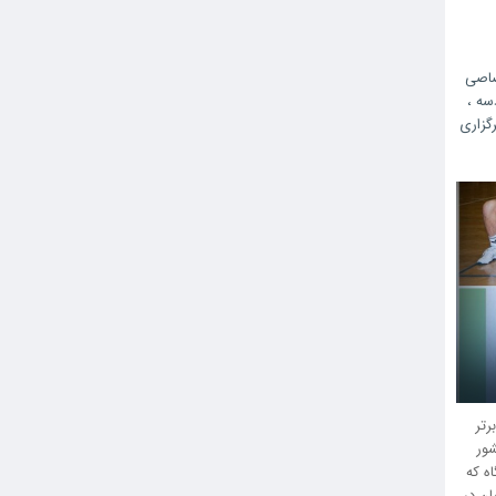
اصی
دسه
،
گزاری
رتر
شور
اه که
ین‌المللی کاتاگوری ۳ کشورمان در