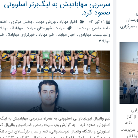
سرمربی مهابادیش به لیگ‌برتر اسلوونی
صعود کرد.
،
رستان
۰۹ تیر ۰۳
اخبار مهاباد
،
ورزش مهاباد
،
بخش مرکزی
،
اختص
خبرگزاری
،
اختصاصی مهابادسه
مهاباد
،
شهرستان مهاباد
،
مهاباد3
،
مهابا
والیبالیست مهابادی
،
اخبار مهاباد
،
خبر مهاباد
،
خبرگزاری مهاباد3
،
خبر
مهاباد۳
اری
ز آغاز
تیم والیبال لیوبلیانا‌والی اسلوونی به همراه سرمربی مهابادیش به لیگ‌ب
د. نکته
اسلوونی صعود کرد. به گزارش وب‌سایت رسمی فدراسیون والیبال ک
ان سرپرست
اسلوونی و باشگاه والیبال لیوبلیانا‌والی، تیم والیبال بزرگسالان این باشگ
ها قفل
سرمربیگری آن را دکتر آکو کریمی مربی ب