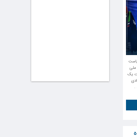
ریاست
 ملی
 ماه به مدت یک
ادی
 .
ه