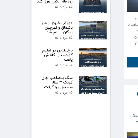
رودخانه لگبن غرق شد
۰۵ مرداد ۰۵
س
عوارض خروج از مرز
تعداد
باشماق و تمرچین
 تیم آلمانی MTV Engelbostel در لیگ بوندسلیگای ۲
رایگان اعلام شد
مان پیوسته است. پیوستن این بازیکن به تیم MTV Engelbostel که
۰۵ مرداد ۰۵
فصل گذشته در بوندسلیگای سه حضور داشت و امسال به بوندسلیگای ۲
نرخ بنزین در اقلیم
کوردستان کاهش
یافت
۰۵ مرداد ۰۵
سگ بلاصاحب جان
کودک ۳ ساله
سنندجی را گرفت
۰۵ مرداد ۰۵
د3
،