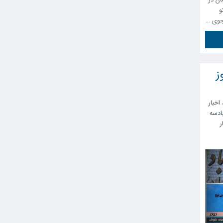
و
جوی …
ز
اخبار
ادسه
ر