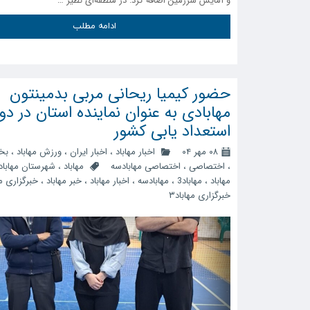
و آمایش سرزمین اضافه کرد: در منطقه‌ای نظیر …
ادامه مطلب
حضور کیمیا ریحانی مربی بدمینتون
مهابادی به عنوان نماینده استان در دو
استعداد یابی کشور
۰۸ مهر ۰۴
اخبار مهاباد
،
اخبار ایران
،
ورزش مهاباد
،
بخ
،
اختصاصی
،
اختصاصی مهابادسه
مهاباد
،
شهرستان مهاباد
مهاباد
،
مهاباد3
،
مهابادسه
،
اخبار مهاباد
،
خبر مهاباد
،
خبرگزاری مه
خبرگزاری مهاباد۳