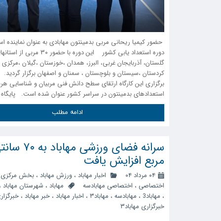
حضور کیمیا ریحانی مربی بدمینتون مهابادی به عنوان نماینده اس
دوره استعداد یابی کشور این دوره با حضور ۳۰
گلستان، آذربایجان غربی، البرز، همدان ،خوزستان ،گیلان ،مرکزی ،
کردستان ،سیستان و بلوچستان ، سمنان و اصفهان برگزار گردید.
برگزاری این کارگاه ارتقای سطح دانش فنی مربیان و شناسایی هرچ
استعدادهای بدمینتون در سراسر کشور عنوان شده است. پایگاه 
ادامه مطلب
سرانه فضای ورزشی مهاب
مربع افزایش یافت
۰۴ مرداد ۰۴
اخبار مهاباد
،
ورزش مهاباد
،
بخش مرکزی
،
اختصاصی
،
اختصاصی مهابادسه
مهاباد
،
شهرستان مهاباد
،
،
مهاباد3
،
مهابادسه
،
مهاباد۳
،
اخبار مهاباد
،
خبر مهاباد
،
خبرگزاری
خبرگزاری مهاباد۳