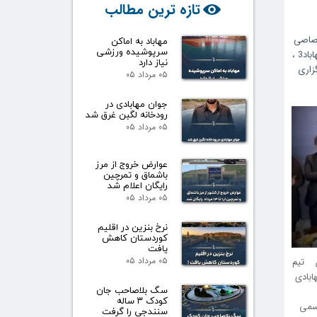
تازه ترین مطالب
صاصی
مهاباد به اماکن
سرپوشیده ورزشی
باد3
،
نیاز دارد
زاری
۰۵ مرداد ۰۵
جوان مهابادی در
رودخانه لگبن غرق شد
۰۵ مرداد ۰۵
عوارض خروج از مرز
باشماق و تمرچین
رایگان اعلام شد
۰۵ مرداد ۰۵
نرخ بنزین در اقلیم
کوردستان کاهش
یافت
۰۵ مرداد ۰۵
ان تیم
مهابادی
سگ بلاصاحب جان
کودک ۳ ساله
اسمی
سنندجی را گرفت