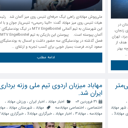
ملی‌پوش مهابادی راهی لیگ حرفه‌ای تنیس روی میز آلمان شد رئی
هیات تنیس روی میز مهاباد گفت: «الینا رحیمی» تنیس‌باز جوان و با اس
تان در
این شهرستان به
 مربی از استانهای زنجان،
آل
یزد، تهران
 هدف از
صعود کرده، فرصت بسیار خوبی برای کسب تجربه و ارتقای …
ه بهتر
…
ادامه مطلب
اد به ۷۰ سانتی‌متر
مهاباد میزبان اردوی تیم ملی وزنه برداری
ایران شد.
۳۱ فروردین ۰۴
اخبار مهاباد
،
اخبار ایران
،
ورزش مهاباد
،
شهر مهاباد
اختصاصی
،
اختصاصی مهابادسه
مهاباد
،
شهرستان مهاباد
،
مهابا
 مهاباد3
،
مهابادسه
،
مهاباد۳
،
اخبار مهاباد
،
خبرگزاری مهاباد3
،
خبرگزاری مهاباد۳