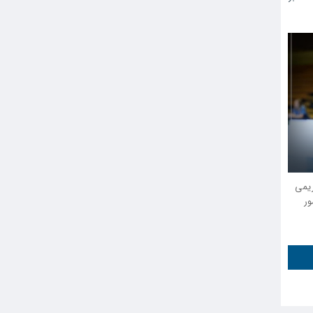
ریمی
ور