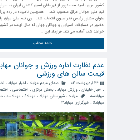
کشور عراق، امید محمدپور از قهرمانان اسبق کشتی ایران به عنوا
تیم ملی جوانان عراق منصوب شد. همچنین نامبرده در رده بزرگس
عنوان مشاور رئیس فدراسیون انتخاب شد. وی تیم ملی عراق را 
حضور در مسابقات آسیایی و جوانان جهان که سال آینده در کشور ا
خواهد شد، آماده می‌کند. قرارداد این …
ادامه مطلب
عدم نظارت اداره ورزش و جوانان مهاباد
قیمت سالن های ورزشی
۲۴ اردیبهشت ۰۲
صدای مردم مهاباد
،
اخبار مهاباد
،
اخب
،
اخبار خلیفان
،
ورزش مهاباد
،
بخش مرکزی
،
اختصاصی
،
اختص
مهابادسه
مهاباد
،
شهرستان مهاباد
،
مهاباد3
،
مهابادسه
،
خب
مهاباد3
،
خبرگزاری مهاباد۳