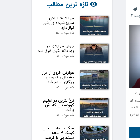
تازه ترین مطالب
باد۳
مهاباد به اماکن
سرپوشیده ورزشی
نیاز دارد
۰۵ مرداد ۰۵
جوان مهابادی در
رودخانه لگبن غرق شد
۰۵ مرداد ۰۵
عوارض خروج از مرز
باشماق و تمرچین
رایگان اعلام شد
۰۵ مرداد ۰۵
تیک
نرخ بنزین در اقلیم
ست که
کوردستان کاهش
 شده،
یافت
یرانی
۰۵ مرداد ۰۵
سگ بلاصاحب جان
کودک ۳ ساله
سنندجی را گرفت