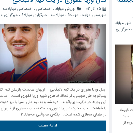
۰۵ آذر ۰۲
ورزش مهاباد
،
اختصاصی
،
اختصاصی مهابادسه
شهرستان مهاباد
،
مهاباد3
،
مهابادسه
،
خبرگزاری مهاباد3
،
خبرگزاری مها
شهر مهاباد
خبرگزاری
بدل وریا غفوری در یک تیم لالیگایی اویهان سانست بازیکن تیم اتل
بیلبائو به طرز عجیبی، از لحاظ ظاهری شبیه وریا غفوری است. سان
این روزها در ترکیب بیلبائو می درخشد و به تیم ملی اسپانیا نیز دعوت
با شباهت عجیب خود به وریا غفوری، باعث تعجب بسیاری از کاربران ا
ت قهرمانی
در فضای مجازی شده است. پێگەی هەواڵیی مەهاباد۳
 ، سید
ره از
ادامه مطلب