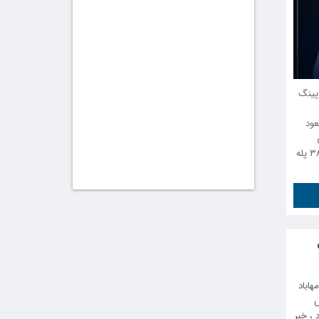
 پینگ
عود
ورزشکار مهابادی بعد از درخشش در مسابقات آزاد جهانی (کانتندر) با ۳۸ پله
اباد
د
،
خبر