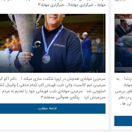
مهاباد
،
خبرگزاری مهاباد3
،
خبرگزاری مهاباد۳
کردند! به
سرمربی مهابادی همچنان در اروپا شگفت سازی میکند ! دکتر آکو ک
 مهاباد
سرمربی تیم کالسیت والی نایب قهرمان کاپ (جام حذفی ) والیبال کش
ظور بررسی
اسلوونی شد سرمربی مهابادی نایب قهرمانی خود را تقدیم به مردم
 در دفتر
سرزمینش کرد پێگەی هەواڵیی مەهاباد۳
لی ها ،
ادامه مطلب