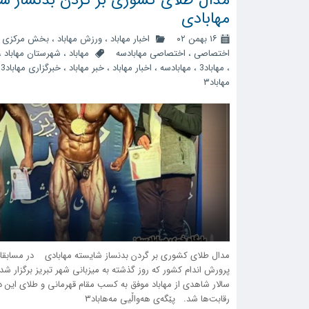
مهابادی
۱۶ بهمن ۰۲
اخبار مهاباد
،
ورزش مهاباد
،
بخش مرکزی
،
اختصاصی
،
اختصاصی مهابادسه
مهاباد
،
شهرستان مهاباد
،
،
مهاباد3
،
مهابادسه
،
اخبار مهاباد
،
خبر مهاباد
،
خبرگزاری مهاباد3
،
مهاباد۳
مدال طلای کشوری بر گردن بدنساز شایسته مهابادی در مسابقا
پرورش اندام کشور که روز گذشته به میزبانی شهر تبریز برگزار شد
سالار شاهدی از مهاباد موفق به کسب مقام قهرمانی و طلای این دو
رقابت‌ها شد. پێگەی هەواڵیی مەهاباد۳