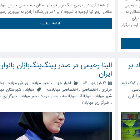
ن سرمربی
از هفته اول دور نهایی لیگ برتر فوتبال استان تیم حاجی خوش مهابا
الان به
مقابل اروم کیا ارومیه با نتیجه 2 بر 1 در ورزشگاه آزادی به پیروزی رسید
برای
ادامه مطلب
ردن برگزار
 بر
الینا رحیمی در صدر پینگ‌پنگ‌بازان بانوان
ایران
ار گوک تپه
۲۱ فروردین ۰۲
اخبار جهان
،
اخبار مهاباد
،
ورزش مهاباد
،
بخ
اصی
مرکزی
،
اختصاصی
،
اختصاصی مهابادسه
مهاباد
،
شهرستان مهاب
رگزاری
شهر مهاباد
،
مهاباد3
،
مهابادسه
،
اخبار مهاباد
،
خبر مهاباد
،
خبرگزاری مه
،
خبرگزاری مهاباد۳