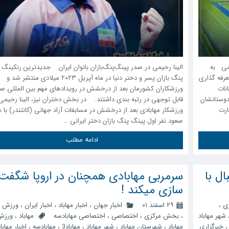
زشی به
الینا رحیمی در صدر پینگ‌پنگ‌بازان بانوان ایران جدیدترین رنکینگ
لیت تعرفه گذاری
پنگ بازان پسر و دختر دنیا در ماه آپریل ۲۰۲۳ میلادی منتشر شد و
انات
ورزشکاران کشورمان بعد از درخشش در رویدادهای مهم بین المللی ص
دوستانشان
قابل توجهی در رتبه بندی داشتند. در بخش دختران نیز، الینا رحیمی
ارت
صعود نفر اول پینگ پنگ بازان دختر ایرانی …
ادامه مطلب
ل با
سرمربی مهابادی همچنان در اروپا شگفت
سازی میکند !
ی
،
۲۹ اسفند ۰۱
اخبار جهان
،
اخبار مهاباد
،
اخبار ایران
،
ورزش مه
شهر مهاباد
،
بخش مرکزی
،
اختصاصی
،
اختصاصی مهابادسه
مهاباد
،
ورزش
خبرگزاری
مهاباد
،
شهرستان مهاباد
،
شهر مهاباد
،
مهاباد3
،
مهابادسه
،
اخبار مهابا