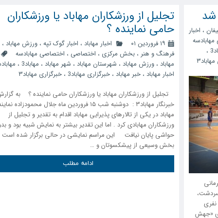
 شد
تجلیل از ورزشکاران مهاباد یا ورزشکاران
حامی نماینده ؟
یفان
،
اخبار
مهابادسه
۱۹ فروردین ۰۱
اخبار مهاباد
،
اخبار گوک تپه
،
ورزش مهاباد
،
د3
،
فرهنگ و هنر
،
بخش مرکزی
،
اختصاصی
،
اختصاصی مهابادسه
مهاباد۳
مهاباد
،
ورزش مهاباد
،
شهرستان مهاباد
،
شهر مهاباد
،
مهاباد3
،
مهاباد
اخبار مهاباد
،
خبر مهاباد
،
خبرگزاری مهاباد3
،
خبرگزاری مهاباد۳
‍ تجلیل از ورزشکاران مهاباد یا ورزشکاران حامی نماینده ؟ به گزار
خبرنگار مهاباد۳ : دوشنبه شب ۱۵ فروردین ماه جلال محمودزاده نمای
مهاباد در یکی از تالارهای پذیرایی مهاباد اقدام به تقدیر و تجلیل از
ورزشکاران مهابادی کرد . اما این تقدیر بیشتر به نمایش شبیه بود و بد
حواشی پایان نیافت این مراسم نمایشی در حالی برگزار شده است 
بخش وسیعی از پیشکسوتان و …
ادامه مطلب
مانی
دوآب، سردشت،
۲ گروه ۵ تیمی در سالن ۲ هزار نفری
های «جهش