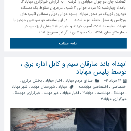
تصادف جان دو جوان مهابادی را گرفت به گزارش خبرگزاری مهاباد۳:
بامداد چهارشنبه ۱۵ مرداد حوالی ۲ شب ، درجریان سقوط یک دستگاه
خودروی کوییک در محور مهاباد- پسوه حوالی دۆڵی سماقان اکیپ های
اورژانس به محل حادثه اعزام شدند . در این سانحه، دو سرنشین خودرو با
هویات معلوم به شدت آسیب دیدند و علیرغم تلاش‌های اورژانس، در
بیمارستان جان باختند. یک سرنشین دیگر نیز مجروح شده …
ادامه مطلب
انهدام باند سارقان سیم و کابل اداره برق ،
توسط پلیس مهاباد
۱۴ مرداد ۰۴
صدای مردم مهاباد
،
اخبار مهاباد
،
بخش مرکزی
،
اختصاصی
،
اختصاصی مهابادسه
مهاباد
،
شهرستان مهاباد
،
شهر مهاباد
،
مهاباد3
،
مهابادسه
،
مهاباد۳
،
اخبار مهاباد
،
خبر مهاباد
،
خبرگزاری مهاباد3
،
خبرگزاری مهاباد۳