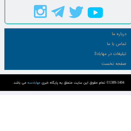
درباره ما
تماس با ما
تبلیغات در مهاباد3
صفحه نخست
1389-1404© تمام حقوق این سایت متعلق به پایگاه خبری
مهابادسه
می باشد.