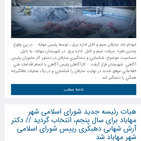
انهدام باند سارقان سیم و کابل اداره برق ، توسط پلیس مهاباد در پي وقوع
چندين فقره سرقت سيم و کابل اداره برق در شهرستان مهاباد، به دليل
حساسيت موضوع، شناسايي و دستگيري سارقان در دستور کار ماموران پليس
آگاهي شهرستان قرار گرفت. کارآگاهان پليس آگاهي با انجام اقدامات فني
اطلاعاتي موفق شدند در نهايت سارقان را شناسايي و در يک عمليات غافلگيرانه
همگي را دستگير کند. …
ادامه مطلب
هیات رئیسه جدید شورای اسلامی شهر
مهاباد برای سال پنجم، انتخاب گردید // دکتر
آرش شهابی دهبکری رییس شورای اسلامی
شهر مهاباد شد