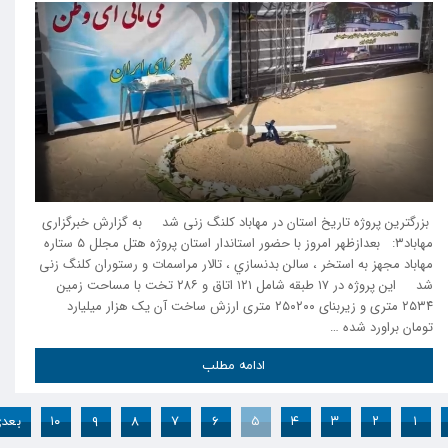
بزرگترین پروژه تاریخ استان در مهاباد کلنگ زنی شد به گزارش خبرگزاری
مهاباد۳: بعدازظهر امروز با حضور استاندار استان پروژه هتل مجلل ۵ ستاره
مهاباد مجهز به استخر ، سالن بدنسازي ، تالار مراسمات و رستوران کلنگ زنی
شد این پروژه در ۱۷ طبقه شامل ۱۲۱ اتاق و ۲۸۶ تخت با مساحت زمین
۲۵۳۴ متری و زیربنای ۲۵۰۲۰۰ متری ارزش ساخت آن یک هزار میلیارد
تومان براورد شده …
ادامه مطلب
۱
۲
۳
۴
۵
۶
۷
۸
۹
۱۰
بعد