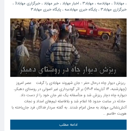
،
مهاباد3
،
مهابادسه
،
مهاباد۳
،
اخبار مهاباد
،
خبر مهاباد
،
خبرگزاری مهاباد3
،
خبرگزاری مهاباد۳
،
پایگاه خبری مهابادسه
،
پایگاه خبری مهاباد۳
ریزش دیوار چاه درحال حفر ؛ جان شهروند مهابادی را گرفت عصر امروز
(چهارشنبه، ۱۴ آبان‌ماه ۱۴۰۴) بر اثر گودبرداری غیر اصولی در روستای دهبکر،
دیواره چاه دچار ریزش شد و متأسفانه یک نفر جان خود را از دست داد.
حادثه در ساعت حدود ۱۵ اعلام شد و بلافاصله تیم‌های امداد و نجات
آتش‌نشانی مهاباد به محل اعزام شدند. به گفته سردار فداکار، فرد جان‌باخته با
هویت «قاسم …
ادامه مطلب