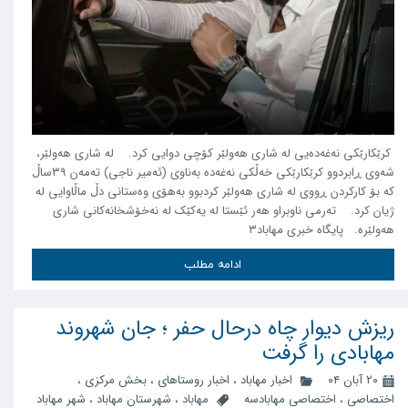
کرێکارێکی نەغەدەیی لە شاری هەولێر کۆچی دوایی کرد. لە شاری هەولێر،
شەوی ڕابردوو کرێکارێکی خەڵکی نەغەدە بەناوی (ئەمیر ناجی) تەمەن ٣٩ساڵ
کە بۆ کارکردن ڕووی لە شاری هەولێر کردبوو بەهۆی وەستانی دڵ ماڵاوایی لە
ژیان کرد. تەرمی ناوبراو هەر ئێستا لە یەکێک لە نەخۆشخانەکانی شاری
هەولێرە. پایگاه خبری مهاباد۳
ادامه مطلب
ریزش دیوار چاه درحال حفر ؛ جان شهروند
مهابادی را گرفت
۲۰ آبان ۰۴
اخبار مهاباد
،
اخبار روستاهای
،
بخش مرکزی
،
اختصاصی
،
اختصاصی مهابادسه
مهاباد
،
شهرستان مهاباد
،
شهر مهاباد