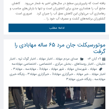
یافته است که پایین‌ترین سطح در سال‌های اخیر به شمار می‌رود. کاهش
منابع آب را هشداری جدی برای کشاورزان است و تنها با بارش‌های مناسب و
رهاسازی آب می‌توان این کاهش عمق آب را جبران کرد. ضروری است
کشاورزان برنامه‌های کشت و مصرف آب خود را …
ادامه مطلب
موتورسیکلت جان مرد ۶۵ ساله مهابادی را
گرفت
۰۹ آبان ۰۴
صدای مردم مهاباد
،
اخبار مهاباد
،
اخبار گوک تپه
،
اخبار
خلیفان
،
اخبار روستاهای
،
بخش مرکزی
،
اختصاصی
،
اختصاصی مهابادسه
مهاباد
،
شهرستان مهاباد
،
شهر مهاباد
،
مهاباد3
،
مهابادسه
،
مهاباد۳
،
اخبار مهاباد
،
خبر مهاباد
،
خبرگزاری مهاباد3
،
خبرگزاری مهاباد۳
،
پایگاه خبری
مهابادسه
،
پایگاه خبری مهاباد۳