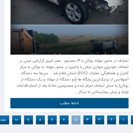
تصادف در محور مهاباد بوکان با ۱۴ مصدوم عصر امروز گزارشی مبنی بر
تصادف خودروی سواری لیفان با پاجیرو در محور مهاباد به بوکان به مرکز
کنترل و هماهنگی عملیات (EOC) استان اعلام شد. سریعا سه دستگاه
آمبولانس از نزدیک‌ترین پایگاه ها (دو دستگاه از مهاباد و یک دستگاه از
بوکان) به محل تصادف اعزام شده و مصدومین حادثه بعد از انجام اقدامات
اولیه و پیش بیمارستانی به مراکز …
ادامه مطلب
۱
۲
۳
۴
۵
۶
۷
۸
۹
۱۰
بعد