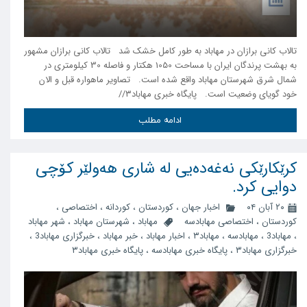
تالاب کانی برازان در مهاباد به طور کامل خشک شد تالاب کانی برازان مشهور
به بهشت پرندگان ایران با مساحت 1050 هکتار و فاصله 30 کیلومتری در
شمال شرق شهرستان مهاباد واقع شده است. تصاویر ماهواره قبل و الان
خود گویای وضعیت است. پایگاه خبری مهاباد۳//
ادامه مطلب
کرێکارێکی نەغەدەیی لە شاری هەولێر کۆچی
دوایی کرد.
۲۰ آبان ۰۴
اخبار جهان
،
کوردستان
،
کوردانه
،
اختصاصی
،
کوردستان
،
اختصاصی مهابادسه
مهاباد
،
شهرستان مهاباد
،
شهر مهاباد
،
مهاباد3
،
مهابادسه
،
مهاباد۳
،
اخبار مهاباد
،
خبر مهاباد
،
خبرگزاری مهاباد3
،
خبرگزاری مهاباد۳
،
پایگاه خبری مهابادسه
،
پایگاه خبری مهاباد۳