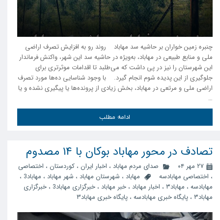
چنبره زمین خواران بر حاشیه سد مهاباد روند رو به افزایش تصرف اراضی
ملی و منابع طبیعی در مهاباد، به‌ویژه در حاشیه سد این شهر، واکنش فرماندار
این شهرستان را نیز در پی داشت که می‌طلبد تا اقدامات موثرتری برای
جلوگیری از این پدیده شوم انجام گیرد. با وجود شناسایی ده‌ها مورد تصرف
اراضی ملی و مرتعی در مهاباد، بخش زیادی از پرونده‌ها یا پیگیری نشده و یا
…
ادامه مطلب
تصادف در محور مهاباد بوکان با ۱۴ مصدوم
۲۷ مهر ۰۴
صدای مردم مهاباد
،
اخبار ایران
،
کوردستان
،
اختصاصی
،
اختصاصی مهابادسه
مهاباد
،
شهرستان مهاباد
،
شهر مهاباد
،
مهاباد3
،
مهابادسه
،
مهاباد۳
،
اخبار مهاباد
،
خبر مهاباد
،
خبرگزاری مهاباد3
،
خبرگزاری
مهاباد۳
،
پایگاه خبری مهابادسه
،
پایگاه خبری مهاباد۳