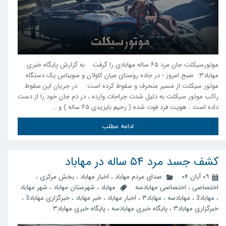
موتورسیکلت جان مرد ۶۵ ساله مهابادی را گرفت به گزارش پایگاه خبری
مهاباد۳: صبح امروز ؛ در جاده روستای میان کاولان و سویناس یک دستگاه
موتور سیکلت از مسیر منحرف و سقوط کرده است در جریان این سقوط
راکب موتور سیکلت به دلیل شدت جراحات وارده ، در دم جان خود را از دست
داده است . هویت فرد فوت شده ( رحیم بایزیدی ۶۵ ساله ) و …
ادامه مطلب
کشف جسد مرد ۵۴ ساله در مهاباد
۰۹ آبان ۰۴
صدای مردم مهاباد
،
اخبار مهاباد
،
بخش مرکزی
،
اختصاصی
،
اختصاصی مهابادسه
مهاباد
،
شهرستان مهاباد
،
شهر مهاباد
،
مهاباد3
،
مهابادسه
،
مهاباد۳
،
اخبار مهاباد
،
خبر مهاباد
،
خبرگزاری مهاباد3
،
خبرگزاری مهاباد۳
،
پایگاه خبری مهابادسه
،
پایگاه خبری مهاباد۳