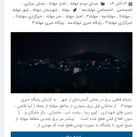
۰۹ آبان ۰۴
صدای مردم مهاباد
،
اخبار مهاباد
،
بخش مرکزی
،
اختصاصی
،
اختصاصی مهابادسه
مهاباد
،
شهرستان مهاباد
،
شهر مهاباد
،
مهاباد3
،
مهابادسه
،
مهاباد۳
،
اخبار مهاباد
،
خبر مهاباد
،
خبرگزاری مهاباد3
،
خبرگزاری مهاباد۳
،
پایگاه خبری مهابادسه
،
پایگاه خبری مهاباد۳
تدوام قطعی برق در بخش گسترده‌ای از شهر به گزارش پایگاه خبری
مهاباد۳: از ساعاتی قبل برق بسیاری از مناطق مهاباد از جمله ( تپه قاضی ‌،
زمین های شهرداری ، کوی زیبا ، پشت تپ ، جانبازان ، باغ شایگان و... )
بدون اطلاع قبلی قطع شده است پیشتر نیز برق چندین منطقه مهاباد از
صبح‌ امروز تا شامگاه به صورت نوبتی قطع شده که موجی از …
ادامه مطلب