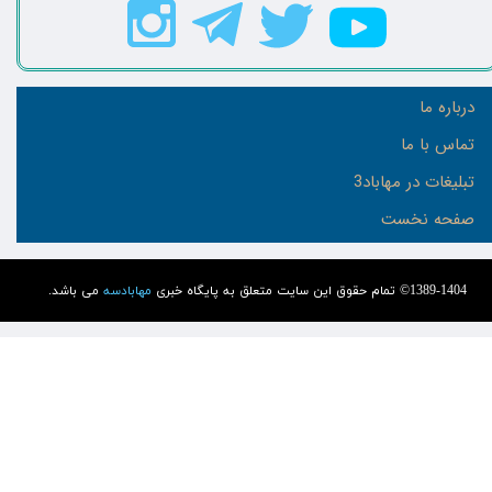
درباره ما
تماس با ما
تبلیغات در مهاباد3
صفحه نخست
1389-1404© تمام حقوق این سایت متعلق به پایگاه خبری
مهابادسه
می باشد.