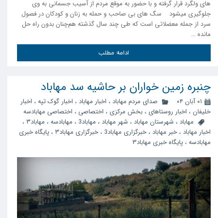
های ولگرد قرار گرفته و با حضور به موقع مردم از آسیب جسمانی به وی
جلوگیری میشود سگ های بی صاحب و حمله به زنان و کودکان در فصول
سرد از جمله معضلاتی است که طی چند سال گذشته هم‌چنان بدون راه حل
مانده …
ادامه مطلب
چنبره زمین خواران بر حاشیه سد مهاباد
۰۱ آبان ۰۴
صدای مردم مهاباد
،
اخبار مهاباد
،
اخبار گوک تپه
،
اخبار
خلیفان
،
اخبار روستاهای
،
بخش مرکزی
،
اختصاصی
،
اختصاصی مهابادسه
مهاباد
،
شهرستان مهاباد
،
شهر مهاباد
،
مهاباد3
،
مهابادسه
،
مهاباد۳
،
اخبار مهاباد
،
خبر مهاباد
،
خبرگزاری مهاباد3
،
خبرگزاری مهاباد۳
،
پایگاه خبری
مهابادسه
،
پایگاه خبری مهاباد۳