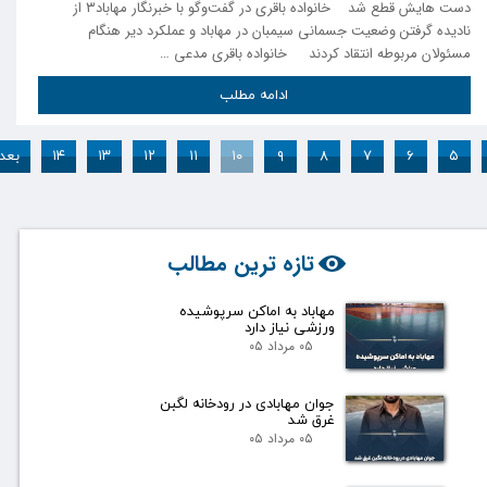
دست هایش قطع شد خانواده باقری در گفت‌وگو با خبرنگار مهاباد۳ از
نادیده گرفتن وضعیت جسمانی سیمبان در مهاباد و عملکرد دیر هنگام
مسئولان مربوطه انتقاد کردند خانواده باقری مدعی …
ادامه مطلب
۵
۶
۷
۸
۹
۱۰
۱۱
۱۲
۱۳
۱۴
بعد
تازه ترین مطالب
مهاباد به اماکن سرپوشیده
ورزشی نیاز دارد
۰۵ مرداد ۰۵
جوان مهابادی در رودخانه لگبن
غرق شد
۰۵ مرداد ۰۵