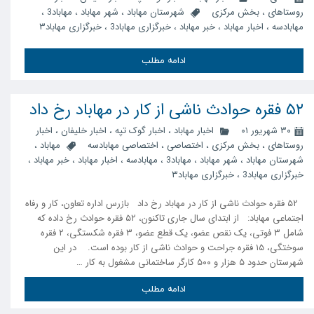
روستاهای
،
بخش مرکزی
شهرستان مهاباد
،
شهر مهاباد
،
مهاباد3
،
مهابادسه
،
اخبار مهاباد
،
خبر مهاباد
،
خبرگزاری مهاباد3
،
خبرگزاری مهاباد۳
ادامه مطلب
۵۲ فقره حوادث ناشی از کار در مهاباد رخ داد
۳۰ شهریور ۰۱
اخبار مهاباد
،
اخبار گوک تپه
،
اخبار خلیفان
،
اخبار
روستاهای
،
بخش مرکزی
،
اختصاصی
،
اختصاصی مهابادسه
مهاباد
،
شهرستان مهاباد
،
شهر مهاباد
،
مهاباد3
،
مهابادسه
،
اخبار مهاباد
،
خبر مهاباد
،
خبرگزاری مهاباد3
،
خبرگزاری مهاباد۳
۵۲ فقره حوادث ناشی از کار در مهاباد رخ داد بازرس اداره تعاون، کار و رفاه
اجتماعی مهاباد: از ابتدای سال جاری تاکنون، ۵۲ فقره حوادث رخ داده که
شامل ۳ فوتی، یک نقص عضو، یک قطع عضو، ۳ فقره شکستگی، ۲ فقره
سوختگی، ۱۵ فقره جراحت و حوادث ناشی از کار بوده است. در این
شهرستان حدود ۵ هزار و ۵۰۰ کارگر ساختمانی مشغول به کار …
ادامه مطلب