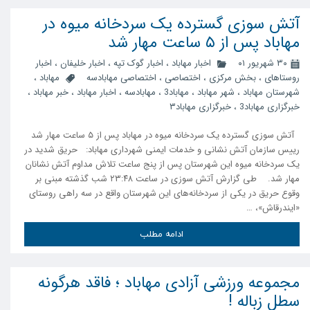
آتش سوزی گسترده یک سردخانه میوه در
مهاباد پس از ۵ ساعت مهار شد
۳۰ شهریور ۰۱
اخبار مهاباد
،
اخبار گوک تپه
،
اخبار خلیفان
،
اخبار
روستاهای
،
بخش مرکزی
،
اختصاصی
،
اختصاصی مهابادسه
مهاباد
،
شهرستان مهاباد
،
شهر مهاباد
،
مهاباد3
،
مهابادسه
،
اخبار مهاباد
،
خبر مهاباد
،
خبرگزاری مهاباد3
،
خبرگزاری مهاباد۳
آتش سوزی گسترده یک سردخانه میوه در مهاباد پس از ۵ ساعت مهار شد
رییس سازمان آتش نشانی و خدمات ایمنی شهرداری مهاباد: حریق شدید در
یک سردخانه میوه این شهرستان پس از پنج ساعت تلاش مداوم آتش نشانان
مهار شد. طی گزارش آتش سوزی در ساعت ٢٣:۴٨ شب گذشته مبنی بر
وقوع حریق در یکی از سردخانە‌های این شهرستان واقع در سه راهی روستای
«ایندرقاش»، …
ادامه مطلب
مجموعه ورزشی آزادی مهاباد ؛ فاقد هرگونه
سطل زباله !