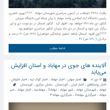
رقابت 2798 داوطلب در آزمون سراسری شهرستان مهاباد ????بهروز خضری
رئیس دانشگاه آزاد اسلامی واحد مهاباد با بیان اینکه این دانشگاه میزبان
کنکور دی ماه 1401 خواهد بود، اظهار کرد : کنکور امسال در دو نوبت دی و تیر
برگزار می شود.و امسال در دی ماه میزبان کنکور سراسری خواهیم بود.
????وی افزود: امسال شاهد حضور چشمگیر خواهران( 1678 نفر) 60 درصد و
برادران ( 1120 نفر) 40 …
ادامه مطلب
آلاینده های جوی در مهاباد و استان افزایش
می‌یابد
۱۲ دی ۰۱
اخبار جهان
،
اخبار مهاباد
،
اخبار گوک تپه
،
اخبار خلیفان
،
اخبار روستاهای
،
اخبار ایران
،
کوردستان
،
بخش مرکزی
،
کوردستان
مهاباد
،
شهرستان مهاباد
،
شهر مهاباد
،
مهاباد3
،
مهابادسه
،
اخبار مهاباد
،
خبر
مهاباد
،
خبرگزاری مهاباد3
،
خبرگزاری مهاباد۳