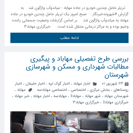
تریلر حامل چندین خودرو در جاده مهاباد - میاندوآب واژگون شد به
گزارش #شهروندخبرنگار : صبح امروز یک تریلر حامل چندین خودرو در جاده
مهاباد به میاندوآب واژگون شد بر اساس گزارشات وضعیت جسمانی راننده
وخیم بوده و به مراکز درمانی منتقل شده است خبرگزاری مهاباد۳
ادامه مطلب
بررسی طرح تفصیلی مهاباد و پیگیری
مطالبات شهرداری و مسکن و شهرسازی
شهرستان
۲۳ شهریور ۰۱
اخبار مهاباد
،
اخبار گوک تپه
،
اخبار خلیفان
،
اخبار
روستاهای
،
بخش مرکزی
،
اختصاصی
،
اختصاصی مهابادسه
مهاباد
،
شهرستان مهاباد
،
شهر مهاباد
،
مهاباد3
،
مهابادسه
،
اخبار مهاباد
،
خبر مهاباد
،
خبرگزاری مهاباد3
،
خبرگزاری مهاباد۳