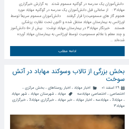
دانش‌آموزان یک مدرسه در گوگتپه مسموم شدند به گزارش خبرگزاری
مهاباد۳ : از ساعاتی قبل دانش‌آموزان یک مدرسه در گوگتپه مهاباد مورد
هجوم گاز های مسمومیت‌زا قرار گرفتند دانش‌آموزان مسموم سریعآ توسط
اورژانس به بیمارستان مهاباد منتقل شده و اکنون تحت نظارت پزشکی
هستند خبرنگار مهاباد۳ در بیمارستان مهاباد نوشت: بیش از ۵۰ دانش‌آموز
و چند معلم با علائم مسمومیت توسط اورژانس به بیمارستان مهاباد آورده‌
شده‌اند …
ادامه مطلب
بخش بزرگی از تالاب وسوکند مهاباد در آتش
سوخت
۲۹ اسفند ۰۱
اخبار مهاباد
،
اخبار روستاهای
،
بخش مرکزی
،
اختصاصی
،
اختصاصی مهابادسه
مهاباد
،
شهرستان مهاباد
،
شهر مهاباد
،
مهاباد3
،
مهابادسه
،
اخبار مهاباد
،
خبر مهاباد
،
خبرگزاری مهاباد3
،
خبرگزاری
مهاباد۳