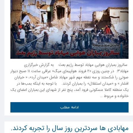
سالروز بمباران هوایی مهاباد توسط رژیم بعث به گزارش خبرگزاری
مهاباد۳: در چنین روزی «۲ فروند هواپیمای میگ» عراقی ساعت ۱۱ صبح دیوار
صوتی را شکستند و سه نقطه مهم شهر مهاباد شامل «میدان آرد»، « خیابان
افشار » و «میدان استقلال» را بمباران کردند. با توجه به اینکه بمب‌ها در
یک منطقه کاملا مسکونی فرود آمد، پنج نفر از شهدای این بمباران اعضای یک
خانواده و مربوط …
ادامه مطلب
مهابادی ها سردترین روز سال را تجربه کردند.