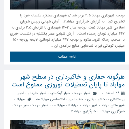
بودجه شهرداری مهاباد ۲.۵ برابر شد // شهرداری عملکرد یکساله خود را
تشریح کرد به گزارش خبرگزاری مهاباد۳: آرش شهابی رییس شورای
اسلامی شهر مهاباد گفت: بودجه سال ۱۴۰۲ شهرداری با افزایش ۲.۵ برابری به
۴۴۷ میلیارد تومان رسیده است. آرش شهابی عصر یکشنبه در نشست خبری
با اصحاب رسانه افزود: علاوه بر بودجه ۴۴۷ میلیارد تومانی، لایحه بودجه ۱۵۰
میلیارد تومانی نیز با شناسایی منابع درآمدی آن …
ادامه مطلب
هرگونه حفاری و خاکبرداری در سطح شهر
مهاباد تا پایان تعطیلات نوروزی ممنوع است
۲۹ اسفند ۰۱
اخبار مهاباد
،
اخبار گوک تپه
،
اخبار خلیفان
،
اخبار
روستاهای
،
بخش مرکزی
،
اختصاصی
،
اختصاصی مهابادسه
مهاباد
،
شهرستان مهاباد
،
شهر مهاباد
،
مهاباد3
،
مهابادسه
،
اخبار مهاباد
،
خبر مهاباد
،
خبرگزاری مهاباد3
،
خبرگزاری مهاباد۳