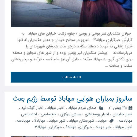
‍ جولان متکدیان غیر بومی و بومی ؛ جلوه زشت خیابان های مهاباد به
گزارش خبرگزاری مهاباد۳: امروز در سطح خیابان و معابر مکتدیان نه تنها
جلوه زشتی به مهاباد داده‌اند بلکه با درخواست هایشان شهروندان را
می‌ترساندند بیشتر متکدیان غیر بومی بوده و از شهر های مجاور و منطقه
برای تکدی گری به مهاباد میآیند ، دلیل آن نیز عدم کسب درآمد و برخوردهای
سفت و سخت …
ادامه مطلب
سالروز بمباران هوایی مهاباد توسط رژیم بعث
۳۰ بهمن ۰۱
صدای مردم مهاباد
،
اخبار مهاباد
،
اخبار گوک تپه
،
اخبار خلیفان
،
اخبار روستاهای
،
بخش مرکزی
،
اختصاصی
،
اختصاصی
مهابادسه
مهاباد
،
شهرستان مهاباد
،
شهر مهاباد
،
مهاباد3
،
مهابادسه
،
اخبار مهاباد
،
خبر مهاباد
،
خبرگزاری مهاباد3
،
خبرگزاری مهاباد۳