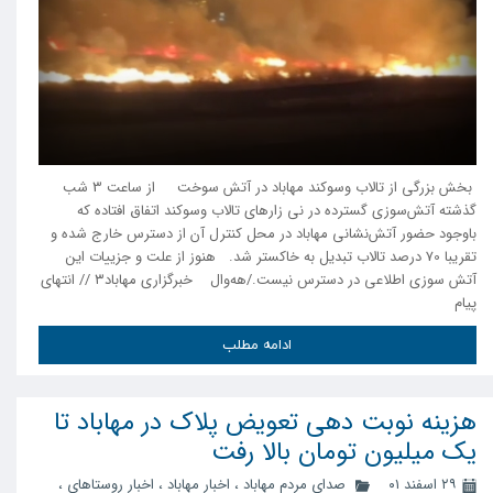
بخش بزرگی از تالاب وسوکند مهاباد در آتش سوخت از ساعت 3 شب
گذشته آتش‌سوزی گسترده در نی زارهای تالاب وسوکند اتفاق افتاده که
باوجود حضور آتش‌نشانی مهاباد در محل کنترل آن از دسترس خارج شده و
تقریبا 70 درصد تالاب تبدیل به خاکستر شد. هنوز از علت و جزییات این
آتش سوزی اطلاعی در دسترس نیست./هه‌وال خبرگزاری مهاباد۳ // انتهای
پیام
ادامه مطلب
هزینه نوبت دهی تعویض پلاک در مهاباد تا
یک میلیون تومان بالا رفت
۲۹ اسفند ۰۱
صدای مردم مهاباد
،
اخبار مهاباد
،
اخبار روستاهای
،