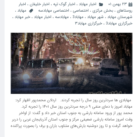
۲۳ بهمن ۰۱
اخبار مهاباد
،
اخبار گوک تپه
،
اخبار خلیفان
،
اخبار
روستاهای
،
بخش مرکزی
،
اختصاصی
،
اختصاصی مهابادسه
مهاباد
،
شهرستان مهاباد
،
شهر مهاباد
،
مهاباد3
،
مهابادسه
،
اخبار مهاباد
،
خبر مهاباد
،
خبرگزاری مهاباد3
،
خبرگزاری مهاباد۳
مهابادی ها سردترین روز سال را تجربه کردند. اردلان محمدپور اظهار کرد:
مهاباد امروز با دمای منفی 9 درجه سردترین روز سال 1401 را تجربه کرد.
محمد پور از ورود سامانه بارشی به جنوب استان خبر داد و گفت: از اواخر
وقت امروز سامانه بارشی ضعیفی مرکز و جنوب استان آذربایجان غربی را دربر
خواهد گرفت و تا روز دوشنبه بارش‌های متناوب باران و برف را بصورت پراکنده
…