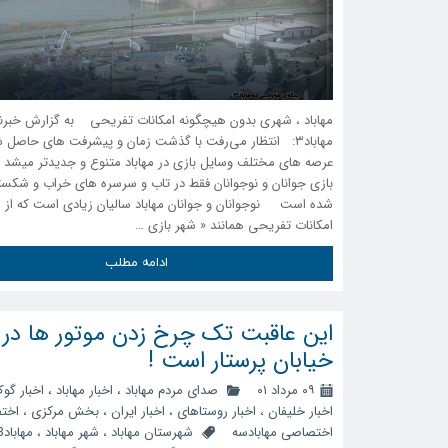
مهاباد ، شهری بدون هیچگونه امکانات تفریحی به گزارش خبرنگ
مهاباد۳: انتظار می‌رفت با گذشت زمان و پیشرفت های حاصل 
عرصه های مختلف وسایل بازی در مهاباد متنوع و جدیدتر میشد ، ا
بازی جوانان و نوجوانان فقط در تاب و سرسره های خراب و شکس
شده است نوجوانان و جوانان مهاباد سالیان زیادی است که از ه
امکانات تفریحی همانند « شهر بازی …
ادامه مطلب
این عاقبت تک چرخ زدن موتور ها در
خیابان پرستار است !
۰۹ مرداد ۰۱
صدای مردم مهاباد
،
اخبار مهاباد
،
اخبار گو
اخبار خلیفان
،
اخبار روستاهای
،
اخبار ایران
،
بخش مرکزی
،
اخت
اختصاصی مهابادسه
شهرستان مهاباد
،
شهر مهاباد
،
مهاباد3