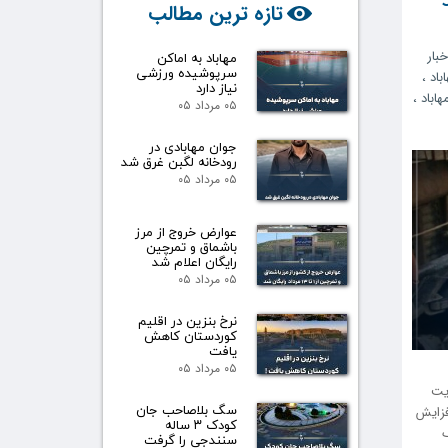
تازه ترین مطالب
خبار
مهاباد به اماکن
سرپوشیده ورزشی
باد
،
نیاز دارد
هاباد
،
۰۵ مرداد ۰۵
جوان مهابادی در
رودخانه لگبن غرق شد
۰۵ مرداد ۰۵
عوارض خروج از مرز
باشماق و تمرچین
رایگان اعلام شد
۰۵ مرداد ۰۵
نرخ بنزین در اقلیم
کوردستان کاهش
یافت
۰۵ مرداد ۰۵
ایت
سگ بلاصاحب جان
فزایش
کودک ۳ ساله
سنندجی را گرفت