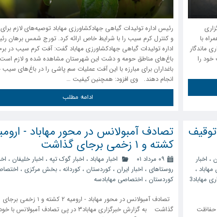
زاری
رئیس اداره تولیدات گیاهی جهادکشاورزی مهاباد توصیه‌های لازم برای م
مراه با
و کنترل کرم سیب را با شرایط خاص ارائه کرد. تورج شمس برهان رئ
ری ماندگار
اداره تولیدات گیاهی جهادکشاورزی مهاباد گفت: آفت کرم سیب در برخ
خود را
باغ‌های مناطق حومه و دشت این شهرستان مشاهده شده و لازم است 
باغداران برای مبارزه با این آفت عملیات سم پاشی را در باغ‌های سیب 
انجام دهند. وی افزود: همچنین کیفیت …
ادامه مطلب
توقیف
کشته و ۱ زخمی برجای گذاشت
ن
،
اخبار
۰۹ مرداد ۰۱
اخبار مهاباد
،
اخبار گوک تپه
،
اخبار خلیفان
،
اخب
مهاباد
،
روستاهای
،
اخبار ایران
،
کوردستان
،
کوردانه
،
بخش مرکزی
،
اختصاص
ری مهاباد3
کوردستان
،
اختصاصی مهابادسه
تصادف آمبولانس در محور مهاباد - ارومیه ۲ کشته و ۱ زخمی برجای
ن حفاظت
گذاشت به گزارش خبرگزاری مهاباد۳ در پی تصادف آمبولانس با