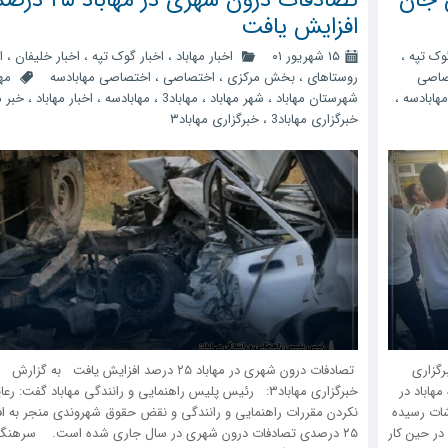
افزایش یافت
گوک تپه
،
۱۵ شهریور ۰۱
اخبار مهاباد
،
اخبار گوک تپه
،
اخبار خلیفان
،
ا
صاصی
روستاهای
،
بخش مرکزی
،
اختصاصی
،
اختصاصی مهابادسه
مها
مهابادسه
،
شهرستان مهاباد
،
شهر مهاباد
،
مهاباد3
،
مهابادسه
،
اخبار مهاباد
،
خبر م
خبرگزاری مهاباد3
،
خبرگزاری مهاباد۳
رگزاری
تصادفات درون شهری در مهاباد ۲۵ درصد افزایش یافت به گزارش
کورای عمده مهاباد در
خبرگزاری مهاباد۳: رئیس پلیس راهنمایی و رانندگی مهاباد گفت: رع
شات رسیده
نکردن مقررات راهنمایی و رانندگی و نقض حقوق شهروندی منجر به ا
ر حین کار
۲۵ درصدی تصادفات درون شهری در سال جاری شده است. سرهنگ