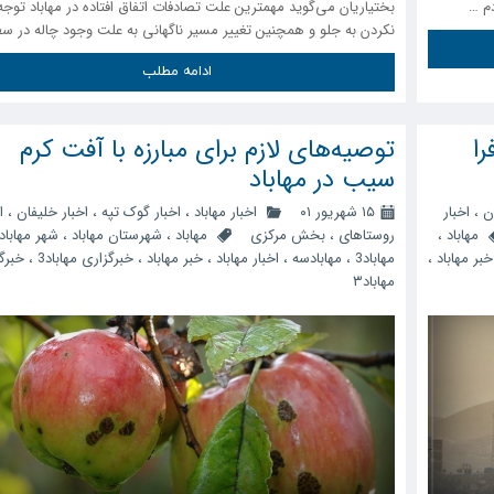
دم …
بختیاریان می‌گوید مهمترین علت تصادفات اتفاق افتاده در مهاباد توجه
نکردن به جلو و همچنین تغییر مسیر ناگهانی به علت وجود چاله در 
ادامه مطلب
را
توصیه‌های لازم برای مبارزه با آفت کرم
سیب در مهاباد
ن
،
اخبار
۱۵ شهریور ۰۱
اخبار مهاباد
،
اخبار گوک تپه
،
اخبار خلیفان
،
ا
مهاباد
،
روستاهای
،
بخش مرکزی
مهاباد
،
شهرستان مهاباد
،
شهر مهاباد
خبر مهاباد
،
مهاباد3
،
مهابادسه
،
اخبار مهاباد
،
خبر مهاباد
،
خبرگزاری مهاباد3
،
خبرگ
مهاباد۳