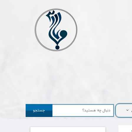
جستجو
درصد