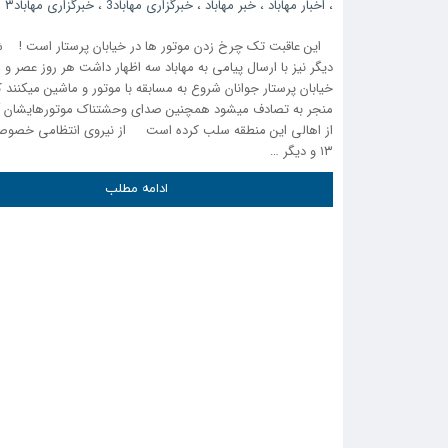
،
اخبار مهاباد
،
خبر مهاباد
،
خبرگزاری مهاباد3
،
خبرگزاری مهاباد۳
این عاقبت تک چرخ زدن موتور ها در خیابان پرستار است ! 
دیگر نیز با ارسال پیامی به مهاباد سه اظهار داشت هر روز عصر و ش
خیابان پرستار جوانان شروع به مسابقه با موتور و ماشین میکنند ک
منجر به تصادف میشود همچنین صدای وحشتناک موتورهایشان آ
از اهالی این منطقه سلب کرده است از نیروی انتظامی خصوصا 
۱۳ و دیگر …
ادامه مطلب