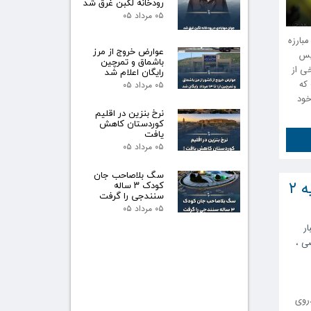
رودخانه لگبن غرق شد
۰۵ مرداد ۰۵
بارزه
عوارض خروج از مرز
یس
باشماق و تمرچین
ی از
رایگان اعلام شد
که
۰۵ مرداد ۰۵
خود
نرخ بنزین در اقلیم
کوردستان کاهش
یافت
۰۵ مرداد ۰۵
سگ بلاصاحب جان
تصادف آمبولانس در محور مهاباد - ارومیه ۲
کودک ۳ ساله
سنندجی را گرفت
۰۵ مرداد ۰۵
ار
ی
،
 خودروی