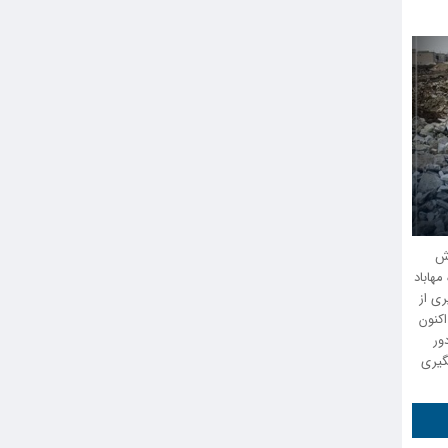
رش
 مهاباد
ی از
کنون
ور
گیری