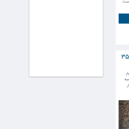
 دست
اژگونی تراکتور در خره‌جوی ، جان خانم ۳۵
ار
سه
ر