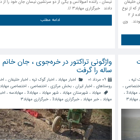
را در بخش خلیفان
نیسان ، راننده آمبولانس و یکی از دو سرنشین نیسان جان خود را از
که از نوع
دادند خبرگزاری مهاباد۳ //
«بید» از گونه‌های ممنوع القطع بود، با وزن بیش از ۵ تن با استفاده از ۲
ادامه مطلب
بودند. وی
ت
و
ساله را گرفت
ک تپه
،
۰۹ مرداد ۰۱
اخبار مهاباد
،
اخبار گوک تپه
،
اخبار خلیفان
،
اخب
ختصاصی
،
روستاهای
،
اخبار ایران
،
بخش مرکزی
،
اختصاصی
،
اختصاصی مهاباد
مهاباد3
،
مهاباد
،
شهرستان مهاباد
،
شهر مهاباد
،
مهاباد3
،
مهابادسه
،
اخبا
مهاباد۳
مهاباد
،
خبر مهاباد
،
خبرگزاری مهاباد3
،
خبرگزاری مهاباد۳