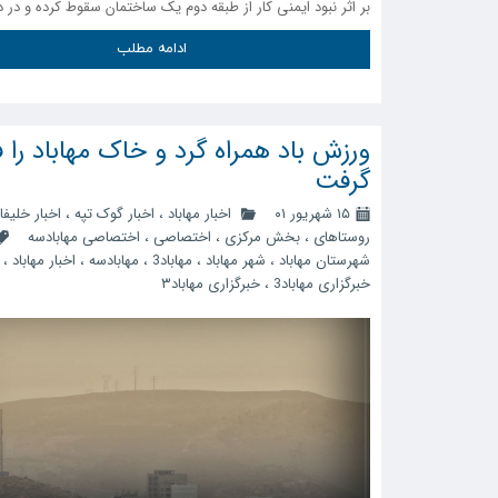
بر اثر نبود ایمنی کار از طبقه دوم یک ساختمان سقوط کرده و در 
ادامه مطلب
ورزش باد همراه گرد و خاک مهاباد را ف
گرفت
۱۵ شهریور ۰۱
اخبار مهاباد
،
اخبار گوک تپه
،
اخبار خلیفا
روستاهای
،
بخش مرکزی
،
اختصاصی
،
اختصاصی مهابادسه
شهرستان مهاباد
،
شهر مهاباد
،
مهاباد3
،
مهابادسه
،
اخبار مهاباد
،
خبرگزاری مهاباد3
،
خبرگزاری مهاباد۳