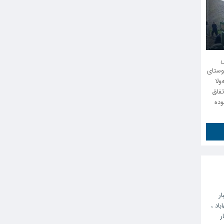
ارش
 روستای
ولا
تفاق
که یک خانم ۳۵ ساله بوده
ار
باد
،
ر