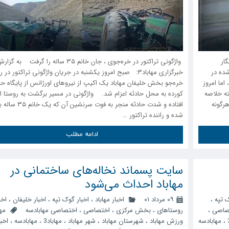
ار
واژگونی تراکتور در خره‌جوی ، جان خانم ۳۵ ساله را گرفت به گز
شده در
خبرگزاری مهاباد۳: صبح امروز یکشنبه در جریان واژگونی تراکتور در
ما امروز
خره‌جو بخش خلیفان مهاباد یک اکیپ از نیروهای اورژانس از پایگاه‌ حه‌
ته خلاصه
کورده به محل حادثه اعزام شد. واژگونی در مسیر برگشت به روستا ا
رگونه
افتاده و شدت حادثه منجر به فوت سرنشین آن 
شده و راننده تراکتور …
ادامه مطلب
سایت پسماند نخاله‌های ساختمانی در
مهاباد احداث می‌شود
ک تپه
،
۰۹ مرداد ۰۱
اخبار مهاباد
،
اخبار گوک تپه
،
اخبار خلیفان
،
اخب
صاصی
،
روستاهای
،
بخش مرکزی
،
اختصاصی
،
اختصاصی مهابادسه
مها
،
مهابادسه
ورزش مهاباد
،
شهرستان مهاباد
،
شهر مهاباد
،
مهاباد3
،
مهابادسه
،
اخبا