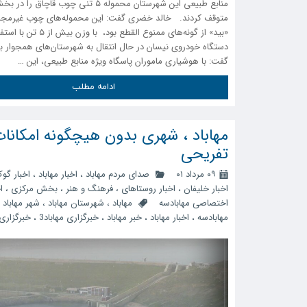
منابع طبیعی این شهرستان محموله ۵ تنی چوب قاچاق 
متوقف کردند. خالد خضری گفت: این محموله‌های چوب غیرمجاز 
دستگاه خودروی نیسان در حال انتقال به شهرستان‌های همجوار 
گفت: با هوشیاری ماموران پاسگاه ویژه منابع طبیعی، این …
ادامه مطلب
مهاباد ، شهری بدون هیچگونه امکانا
تفریحی
۰۹ مرداد ۰۱
صدای مردم مهاباد
،
اخبار مهاباد
،
اخبار گو
اخبار خلیفان
،
اخبار روستاهای
،
فرهنگ و هنر
،
بخش مرکزی
،
ا
اختصاصی مهابادسه
مهاباد
،
شهرستان مهاباد
،
شهر مهاباد
،
مهابادسه
،
اخبار مهاباد
،
خبر مهاباد
،
خبرگزاری مهاباد3
،
خبرگزاری 