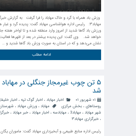
وزش باد همراه با گرد و خاک مهاباد را فرا گرفت به گزارش خبرگ
مهاباد۳: رئیس اداره هواشناسی مهاباد گفت: پدیده گرد و غبار ه
ورزش باد گا‌ها شدید از امروز وارد منطقه شده و تا اواخر هفته جا
خواهد شد. وی گفت: این پدیده بیشتر در بعد از ظهر‌ها فعالیت 
نشان می‌دهد و که در استان به صورت وزش باد گا‌ها شدید و …
ادامه مطلب
۵ تن چوب غیرمجاز جنگلی در مهاباد 
شد
۰۱ شهریور ۰۱
اخبار مهاباد
،
اخبار گوک تپه
،
اخبار خلیفا
روستاهای
،
بخش مرکزی
مهاباد
،
ورزش مهاباد
،
شهرستان 
شهر مهاباد
،
مهاباد3
،
مهابادسه
،
اخبار مهاباد
،
خبر مهاباد
،
خبرگزا
،
خبرگزاری مهاباد۳
رئیس اداره منابع طبیعی و آبخیزداری مهاباد گفت: ماموران یگا