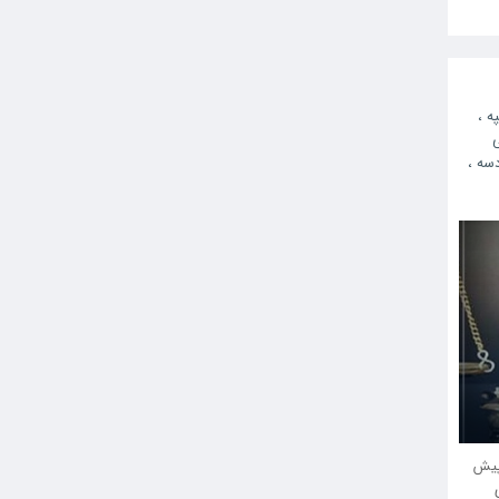
په
،
دسه
،
گاه مهاباد ؛ خواب ۸ سال پیش