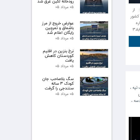
رودخانه لگبن غرق شد
۰۵ مرداد ۰۵
دیده شدن شی نورانی در آسمان مهاباد به گزارش خبرگزاری مهاباد۳: از
 کشور
ره
عوارض خروج از مرز
باشماق و تمرچین
د۳
رایگان اعلام شد
۰۵ مرداد ۰۵
نرخ بنزین در اقلیم
کوردستان کاهش
یافت
۰۵ مرداد ۰۵
سگ بلاصاحب جان
کودک ۳ ساله
 تپه
،
سنندجی را گرفت
۰۵ مرداد ۰۵
دسه
،