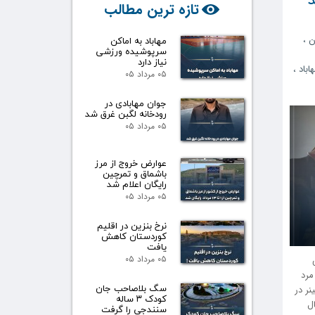
تازه ترین مطالب
ن
،
مهاباد به اماکن
سرپوشیده ورزشی
نیاز دارد
اباد
،
۰۵ مرداد ۰۵
جوان مهابادی در
رودخانه لگبن غرق شد
۰۵ مرداد ۰۵
عوارض خروج از مرز
باشماق و تمرچین
رایگان اعلام شد
۰۵ مرداد ۰۵
نرخ بنزین در اقلیم
کوردستان کاهش
یافت
۰۵ مرداد ۰۵
 مرد
سگ بلاصاحب جان
نر در
کودک ۳ ساله
ل
سنندجی را گرفت