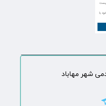
 نیست
خود با