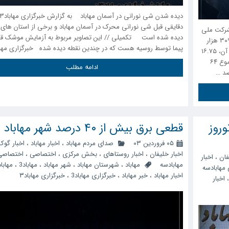
دقایقی قبل شی نورانی محرک در آسمان مهاباد و برخی از استان های
سید رییس شرکت ملی
دیده شده است تکمیلی // این تصاویر مربوط به آزمایش موشک قا
پخش فرآورده های نفتی مهاباد گفت: سال گذشته ۸۷ میلیون و ۳۰۹ هزار
پیما توسط روسیه هست که در چندین نقطه دیده شده خبرگزاری مهابا
لیتر بنزین در این شهرستان مصرف شد که نسبت به سال پیش از آن، ۱۶.۷۵
درصد افزایش داشت. در بخش گازوئیل هم سال گذشته در مجموع ۶۴
ادامه مطلب
روز
قطعی برق بیش از ۴۰ درصد شهر مهاباد
۰۵ فروردین ۰۳
صدای مردم مهاباد
،
اخبار مهاباد
،
اخبار گوک
اخبار خلیفان
،
اخبار روستاهای
،
بخش مرکزی
،
اختصاصی
،
اختصاصی
فان
،
اخبار
مهابادسه
مهاباد
،
شهرستان مهاباد
،
شهر مهاباد
،
مهاباد3
،
مهابا
مهابادسه
اخبار مهاباد
،
خبر مهاباد
،
خبرگزاری مهاباد3
،
خبرگزاری مهاباد۳
اخبار