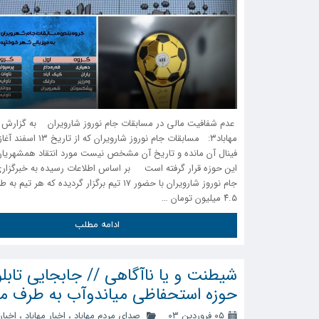
‍ عدم شفافیت مالی در مسابقات جام نوروز شارویران به گزارش 
مهاباد۳: مسابقات جام نوروز شارویران که ا
فینال آن مانده و تاریخ آن مشخص نیست مورد انتقاد همشهریان 
جام نوروز شارویران با حضور ۱۷ تیم برگزار گردیده که هر ت
۴.۵ میلیون تومان …
ادامه مطلب
شیطنت و یا ناآگاهی // جابجایی تابل
حوزه استحفاظی میاندوآب به طرف مها
۰۵ فروردین ۰۳
صدای مردم مهاباد
،
اخبار مهاباد
،
اخبار