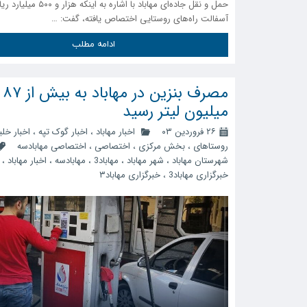
حمل و نقل جاده‌ای مهاباد با اشاره به اینکه ه
آسفالت راه‌های روستایی اختصاص یافته، گفت: …
ادامه مطلب
مصرف بنزین در مهاباد به بیش از ۸۷
میلیون لیتر رسید
۲۶ فروردین ۰۳
اخبار مهاباد
،
اخبار گوک تپه
،
اخبار خلی
روستاهای
،
بخش مرکزی
،
اختصاصی
،
اختصاصی مهابادسه
شهرستان مهاباد
،
شهر مهاباد
،
مهاباد3
،
مهابادسه
،
اخبار مهاباد
،
خبرگزاری مهاباد3
،
خبرگزاری مهاباد۳