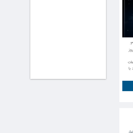
قطعی برق بیش از ۴۰ درصد شهر مهاباد به گزارش خبرگزاری مهاباد۳:
وز
عات
اباد با
بار