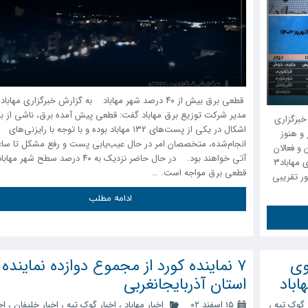
مدیر شرکت توزیع برق مهاباد گفت: قطعی پیش آمده برق، ناشی از بر
خبرگزاری
اشکال در یکی از پست‌های ۱۳۲ مهاباد بوده و با توجه با رایزنی‌های
ز تاریخ ۱۳ اسفند آغاز و هنوز
انجام‌شده، متخصصان امر در حال عیب‌یابی پست و رفع مشکل تا سا
و فعالان
آتی خواهند بود. در حال حاضر نزدیک به ۴۰ درصد سطح شهر مه
این حوزه قرار گرفته است بر اساس اطلاعات رسیده به خبرگزاری مهاباد۳
قطعی برق مواجه است. …
یم به طور تقریبی
ادامه مطلب
وی
۷ نماینده کورد از مجموع دوازده نماینده
باد
استان آذربایجانغربی
 گوک تپه
،
۱۵ اسفند ۰۲
اخبار مهاباد
،
اخبار گوک تپه
،
اخبار خلیفان
،
اخ