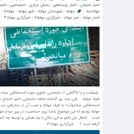
اخبار خلیفان
،
اخبار روستاهای
،
بخش مرکزی
،
اختصاصی
،
اخت
مهابادسه
مهاباد
،
شهرستان مهاباد
،
شهر مهاباد
،
مهاباد3
،
اخبار مهاباد
،
خبر مهاباد
،
خبرگزاری مهاباد3
،
خبرگزاری مهاباد۳
شیطنت و یا ناآگاهی // جابجایی تابلوی حوزه استحفاظی میاندو
طرف مهاباد طی چند روز گذشته شاهد جابجایی تابلو «ابتدای ح
استحفاظی میاندوآب» به طرف مهاباد و نصب آن در سه‌راهی برده
مهاباد بودیم کە این موضوع باعث بروز حساسیت در بین مردم مها
است انتقال این تابلو به این مکان با چه هدفی و توسط چه کس
گرفته است ؟ خبرگزاری مهاباد۳