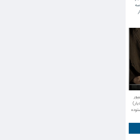
سه
ر
پور
یار)
توده