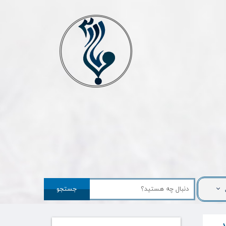
جستجو
د