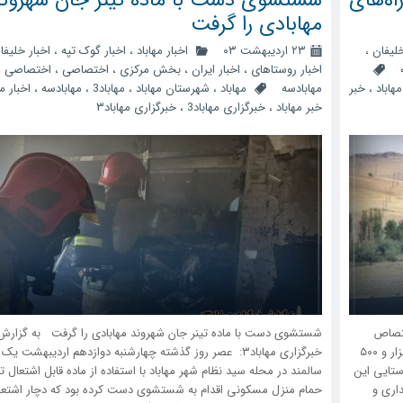
مهابادی را گرفت
خلیفان
،
۲۳ اردیبهشت ۰۳
اخبار مهاباد
،
اخبار گوک تپه
،
اخبار خلیفا
اخبار روستاهای
،
اخبار ایران
،
بخش مرکزی
،
اختصاصی
،
اختصاصی
مهاباد
،
خبر
مهابادسه
مهاباد
،
شهرستان مهاباد
،
مهاباد3
،
مهابادسه
،
اخبار مه
خبر مهاباد
،
خبرگزاری مهاباد3
،
خبرگزاری مهاباد۳
اختصاص
شستشوی دست با ماده تینر جان شهروند مهابادی را گرفت به گزارش
یافت رئیس اداره راهداری و حمل و نقل جاده‌ای مهاباد گفت: هزار و ۵۰۰
خبرگزاری مهاباد۳: عصر روز گذشته چهارشنبه دوازدهم اردیبهشت یک
 از راه‌های روستا‌یی این
سالمند در محله سید نظام شهر مهاباد با استفاده از ماده قابل اشتعال تی
اری و
حمام منزل مسکونی اقدام به شستشوی دست کرده بود که دچار اشتعا