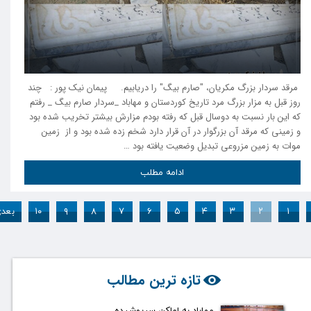
‍ مرقد سردار بزرگ مکریان، "صارم بیگ" را دریابیم. پیمان نیک پور : چند
روز قبل به مزار بزرگ مرد تاریخ کوردستان و مهاباد _سردار صارم بیگ _ رفتم
که این بار نسبت به دوسال قبل که رفته بودم مزارش بیشتر تخریب شده بود
و زمینی که مرقد آن بزرگوار در آن قرار دارد شخم زده شده بود و از زمین
موات به زمین مزروعی تبدیل وضعیت یافته بود …
ادامه مطلب
۱
۲
۳
۴
۵
۶
۷
۸
۹
۱۰
بعد
تازه ترین مطالب
مهاباد به اماکن سرپوشیده