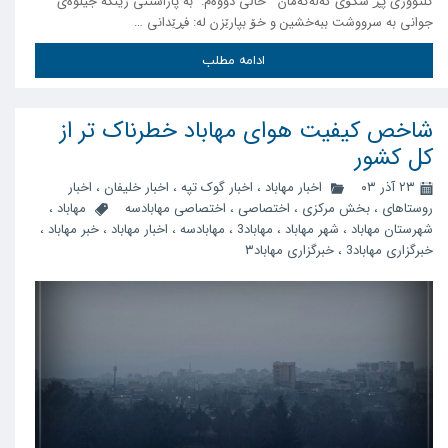
کلتووری پڕ شکۆی گەلەکەمان خاڵی دووەم: بە پاراستنی ژینگە جیلوەی
جوانی بە سرووشت ببەخشین و خۆ بپارێزن لە: فڕێدانی …
ادامه مطلب
شاخص کیفیت هوای مهاباد خطرناک تر از
کل کشور
۲۳ آذر ۰۳
اخبار مهاباد
،
اخبار گوک تپه
،
اخبار خلیفان
،
اخبار
روستاهای
،
بخش مرکزی
،
اختصاصی
،
اختصاصی مهابادسه
مهاباد
،
شهرستان مهاباد
،
شهر مهاباد
،
مهاباد3
،
مهابادسه
،
اخبار مهاباد
،
خبر مهاباد
،
خبرگزاری مهاباد3
،
خبرگزاری مهاباد۳