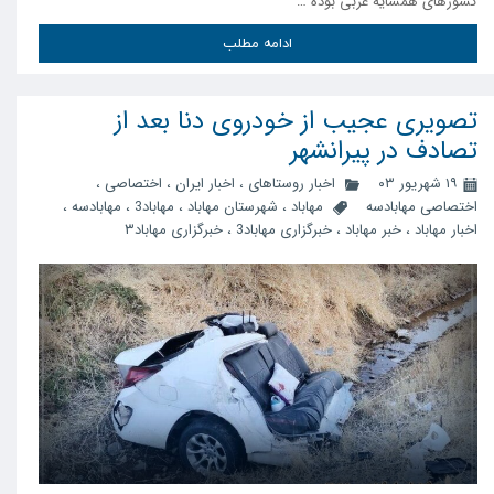
کشور‌های همسایه غربی بوده …
ادامه مطلب
تصویری عجیب از خودروی دنا بعد از
تصادف در پیرانشهر
۱۹ شهریور ۰۳
اخبار روستاهای
،
اخبار ایران
،
اختصاصی
،
اختصاصی مهابادسه
مهاباد
،
شهرستان مهاباد
،
مهاباد3
،
مهابادسه
،
اخبار مهاباد
،
خبر مهاباد
،
خبرگزاری مهاباد3
،
خبرگزاری مهاباد۳