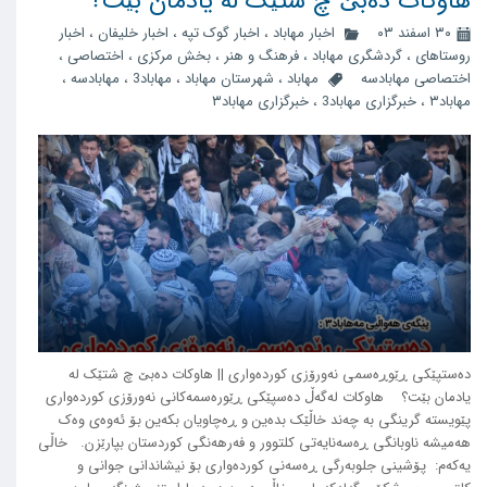
هاوکات دەبێ چ شتێک لە یادمان بێت؟
۳۰ اسفند ۰۳
اخبار مهاباد
،
اخبار گوک تپه
،
اخبار خلیفان
،
اخبار
روستاهای
،
گردشگری مهاباد
،
فرهنگ و هنر
،
بخش مرکزی
،
اختصاصی
،
اختصاصی مهابادسه
مهاباد
،
شهرستان مهاباد
،
مهاباد3
،
مهابادسه
،
مهاباد۳
،
خبرگزاری مهاباد3
،
خبرگزاری مهاباد۳
دەستپێکی ڕێوڕەسمی نەورۆزی کوردەواری || هاوکات دەبێ چ شتێک لە
یادمان بێت؟ هاوکات لەگەڵ دەسپێکی ڕێورەسمەکانی نەورۆزی کوردەواری
پێویستە گرینگی بە چەند خاڵێک بدەین و ڕەچاویان بکەین بۆ ئەوەی وەک
هەمیشە ناوبانگی ڕەسەنایەتی کلتوور و فەرهەنگی کوردستان بپارێزن. خاڵی
یەکەم: پۆشینی جلوبەرگی ڕەسەنی کوردەواری بۆ نیشاندانی جوانی و