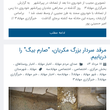
تصویری عجیب از خودروی دنا بعد از تصادف در پیرانشهر به گزارش
خبرگزاری مهاباد۳: روز گذشته در سه‌راهی جلدیان پیرانشهر خودروی دنا پس
از تصادف با خودروی سمند به طرز عجیبی ار وسط نصف شد ! براساس
گزارشات رسیده این حادثه سه کشته برجای گذاشت خبرگزاری مهاباد۳ //
امیر حسینی پور
ادامه مطلب
مرقد سردار بزرگ مکریان، "صارم بیگ" را
دریابیم.
۱۷ مرداد ۰۳
صدای مردم مهاباد
،
اخبار مهاباد
،
اخبار روستاهای
،
بخش مرکزی
،
اختصاصی
،
اختصاصی مهابادسه
مهاباد
،
شهرستان
مهاباد
،
شهر مهاباد
،
مهاباد3
،
مهابادسه
،
اخبار مهاباد
،
خبر مهاباد
،
خبرگزاری
مهاباد3
،
خبرگزاری مهاباد۳