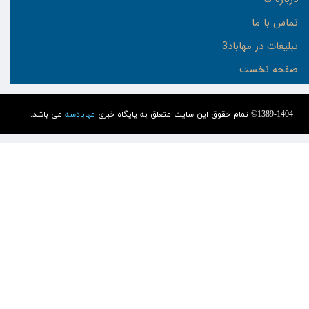
تماس با ما
تبلیغات در مهاباد3
صفحه نخست
1389-1404© تمام حقوق این سایت متعلق به پایگاه خبری
مهابادسه
می باشد.