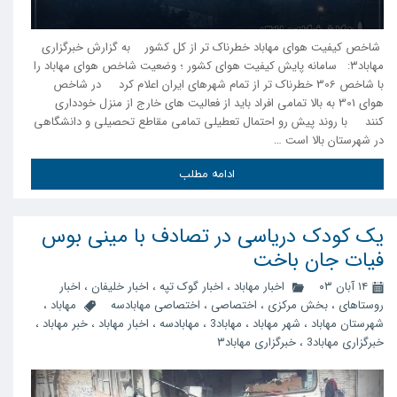
شاخص کیفیت هوای مهاباد خطرناک تر از کل کشور به گزارش خبرگزاری
مهاباد۳: سامانه پایش کیفیت هوای کشور ؛ وضعیت شاخص هوای مهاباد را
با شاخص 306 خطرناک تر از تمام شهرهای ایران اعلام کرد در شاخص
هوای 301 به بالا تمامی افراد باید از فعالیت های خارج از منزل خودداری
کنند با روند پیش رو احتمال تعطیلی تمامی مقاطع تحصیلی و دانشگاهی
در شهرستان بالا است …
ادامه مطلب
یک کودک دریاسی در تصادف با مینی بوس
فیات جان باخت
۱۴ آبان ۰۳
اخبار مهاباد
،
اخبار گوک تپه
،
اخبار خلیفان
،
اخبار
روستاهای
،
بخش مرکزی
،
اختصاصی
،
اختصاصی مهابادسه
مهاباد
،
شهرستان مهاباد
،
شهر مهاباد
،
مهاباد3
،
مهابادسه
،
اخبار مهاباد
،
خبر مهاباد
،
خبرگزاری مهاباد3
،
خبرگزاری مهاباد۳