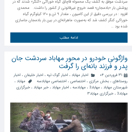
سردشت موفق به کشف یک محموله قاچاق گیاه خوراکی «کنگر» شدند که در
پوشش بار «بادمجان» قصد خروج غیرقانونی از کشور را داشت. محمدی
افزود : در بررسی دقیق از این کامیون ، مقدار ۹ تن و ۱۲۰ کیلوگرم گیاه
خوراکی کنگر کشف شد که به‌صورت ماهرانه‌ای در بین بار بادمجان جاسازی
شده بود …
ادامه مطلب
واژگونی خودرو در محور مهاباد سردشت جان
پدر و فرزند بانه‌‌ای را گرفت
۳۱ فروردین ۰۴
اخبار مهاباد
،
اخبار گوک تپه
،
اخبار خلیفان
،
اخبار
روستاهای
،
بخش مرکزی
،
اختصاصی
،
اختصاصی مهابادسه
مهاباد
،
شهرستان مهاباد
،
مهاباد3
،
مهابادسه
،
اخبار مهاباد
،
خبر مهاباد
،
خبرگزاری
مهاباد3
،
خبرگزاری مهاباد۳