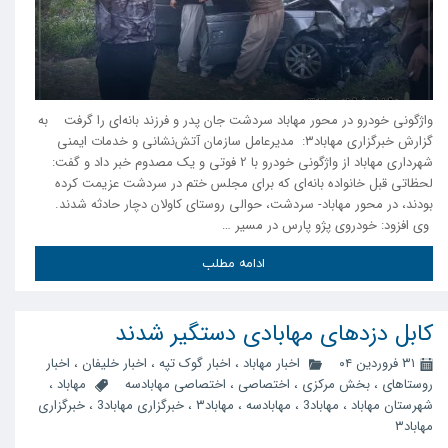
واژگونی خودرو در محور مهاباد سردشت جان پدر و فرزند بانه‌‌ای را گرفت به
گزارش خبرگزاری مهاباد۳: مدیرعامل سازمان آتش‌نشانی و خدمات ایمنی
شهرداری مهاباد از واژگونی خودرو با 2 فوتی و یک مصدوم خبر داد و گفت:
لحظاتی قبل خانواده بانه‌ای که برای مجلس ختم در سردشت عزیمت کرده
بودند، در محور مهاباد- سردشت، حوالی روستای کاولان دچار حادثه شدند.
وی افزود: خودروی پژو پارس در مسیر …
ادامه مطلب
کابل دزدهای مهابادی دستگیر شدند
۳۱ فروردین ۰۴
اخبار مهاباد
،
اخبار گوک تپه
،
اخبار خلیفان
،
اخبار
روستاهای
،
بخش مرکزی
،
اختصاصی
،
اختصاصی مهابادسه
مهاباد
،
شهرستان مهاباد
،
مهاباد3
،
مهابادسه
،
مهاباد۳
،
خبرگزاری مهاباد3
،
خبرگزاری
مهاباد۳