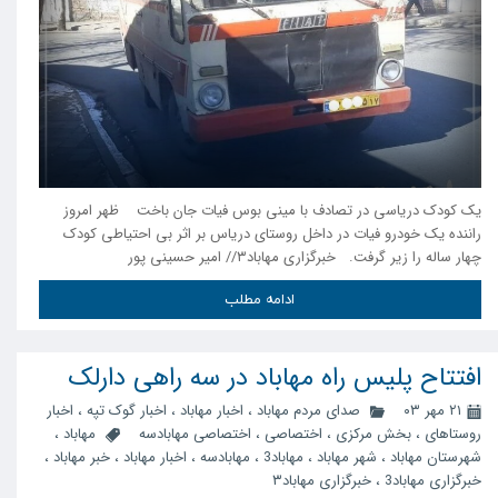
یک کودک دریاسی در تصادف با مینی بوس فیات جان باخت ظهر امروز
راننده یک خودرو فیات در داخل روستای دریاس بر اثر بی احتیاطی کودک
چهار ساله را زیر گرفت. خبرگزاری مهاباد۳// امیر حسینی پور
ادامه مطلب
افتتاح پلیس راه مهاباد در سه راهی دارلک
۲۱ مهر ۰۳
صدای مردم مهاباد
،
اخبار مهاباد
،
اخبار گوک تپه
،
اخبار
روستاهای
،
بخش مرکزی
،
اختصاصی
،
اختصاصی مهابادسه
مهاباد
،
شهرستان مهاباد
،
شهر مهاباد
،
مهاباد3
،
مهابادسه
،
اخبار مهاباد
،
خبر مهاباد
،
خبرگزاری مهاباد3
،
خبرگزاری مهاباد۳